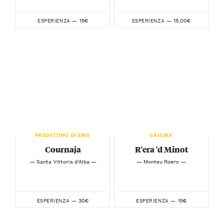
15€
15.00€
ESPERIENZA —
ESPERIENZA —
PRODUTTORE DI VINO
CASCINA
Cournaja
R'era 'd Minot
— Santa Vittoria d’Alba —
— Monteu Roero —
30€
15€
ESPERIENZA —
ESPERIENZA —