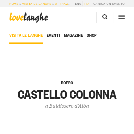
HOME
»
VISITA LE LANGHE
»
ATTRAZIONI
»
ENG
CASTELLO COLONNA
ITA
CARICA UN EVENTO
love
langhe
VISITA LE LANGHE
EVENTI
MAGAZINE
SHOP
ROERO
CASTELLO COLONNA
a
Baldissero d’Alba