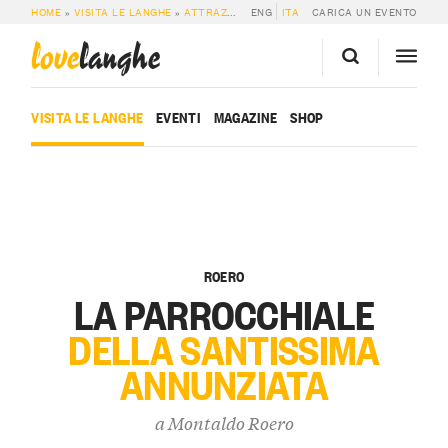
HOME
»
VISITA LE LANGHE
»
ATTRAZIONI
»
ENG
MONTALDO ROERO: LA PARROCCHI
ITA
CARICA UN EVENTO
love
langhe
VISITA LE LANGHE
EVENTI
MAGAZINE
SHOP
ROERO
LA PARROCCHIALE
DELLA SANTISSIMA
ANNUNZIATA
a
Montaldo Roero