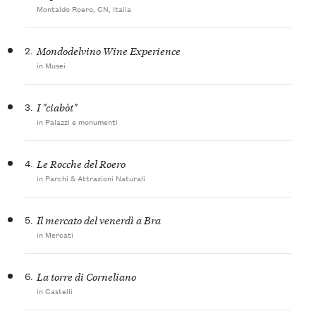
Montaldo Roero, CN, Italia
2.
Mondodelvino Wine Experience
in Musei
3.
I "ciabòt"
in Palazzi e monumenti
4.
Le Rocche del Roero
in Parchi & Attrazioni Naturali
5.
Il mercato del venerdì a Bra
in Mercati
6.
La torre di Corneliano
in Castelli