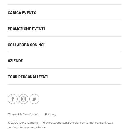
CARICA EVENTO
PROMOZIONE EVENTI
COLLABORA CON NOI
AZIENDE
TOUR PERSONALIZZATI
Termini & Condizioni
|
Privacy
© 2026 Love Langhe — Riproduzione parziale dei contenuti consentita a
patto di indicarne la fonte