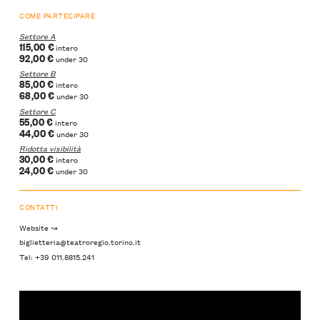
COME PARTECIPARE
Settore A
115,00 €
intero
92,00 €
under 30
Settore B
85,00 €
intero
68,00 €
under 30
Settore C
55,00 €
intero
44,00 €
under 30
Ridotta visibilità
30,00 €
intero
24,00 €
under 30
CONTATTI
Website ↝
biglietteria@teatroregio.torino.it
Tel: +39 011.8815.241