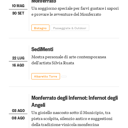
Monferrato
10 MAG
Un soggiorno speciale per farvi gustare i sapori
30 SET
e provare le avventure del Monferrato
Bistagno
Passeggiate & Outdoor
SediMenti
Mostra personale di arte contemporanea
22 LUG
dell'artista Silvia Ruata
16 AGO
Albaretto Torre
Monferrato degli Infernot: Infernot degli
Angeli
03 AGO
Un gioiello nascosto sotto il Municipio, tra
08 AGO
pietra scolpita, silenzio antico e suggestioni
della tradizione vinicola monferrina