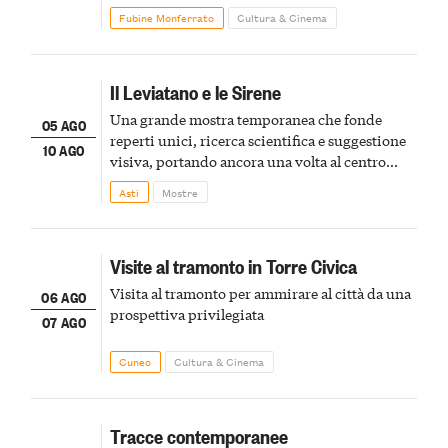
Fubine Monferrato
Cultura & Cinema
Il Leviatano e le Sirene
Una grande mostra temporanea che fonde
05 AGO
reperti unici, ricerca scientifica e suggestione
10 AGO
visiva, portando ancora una volta al centro
della scena le meraviglie del passato astigiano
Asti
Mostre
Visite al tramonto in Torre Civica
Visita al tramonto per ammirare al città da una
06 AGO
prospettiva privilegiata
07 AGO
Cuneo
Cultura & Cinema
Tracce contemporanee