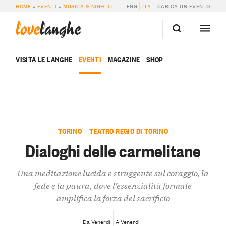
HOME
»
EVENTI
»
MUSICA & NIGHTLIFE
»
DIALOGHI DELLE CARMELITANE
ENG
ITA
CARICA UN EVENTO
love
langhe
VISITA LE LANGHE
EVENTI
MAGAZINE
SHOP
TORINO — TEATRO REGIO DI TORINO
Dialoghi delle carmelitane
Una meditazione lucida e struggente sul coraggio, la
fede e la paura, dove l’essenzialità formale
amplifica la forza del sacrificio
Da Venerdì
A Venerdì