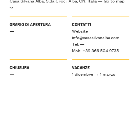
Casa Silvana Alba, S.da Croci, Alba, CN, Italia — Go to map
↝
ORARIO DI APERTURA
CONTATTI
—
Website
info@casasilvanalba.com
Tel: —
Mob: +39 366 504 9735
CHIUSURA
VACANZE
—
1 dicembre → 1 marzo