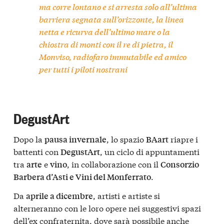
ma corre lontano e si arresta solo all’ultima
barriera segnata sull’orizzonte, la linea
netta e ricurva dell’ultimo mare o la
chiostra di monti con il re di pietra, il
Monviso, radiofaro immutabile ed amico
per tutti i piloti nostrani
DegustArt
Dopo la
, lo spazio
riapre i
pausa invernale
BAart
battenti con
, un ciclo di appuntamenti
DegustArt
tra
e
, in collaborazione con il
arte
vino
Consorzio
.
Barbera d’Asti e Vini del Monferrato
Da
, artisti e artiste si
aprile a dicembre
alterneranno con le loro opere nei suggestivi spazi
dell’ex confraternita, dove sarà possibile anche