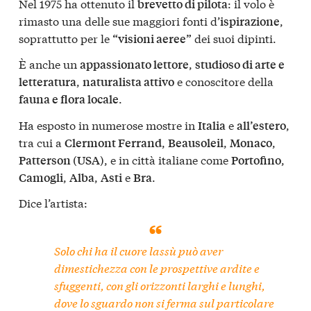
Nel 1975 ha ottenuto il
: il volo è
brevetto di pilota
rimasto una delle sue maggiori fonti d’
,
ispirazione
soprattutto per le
dei suoi dipinti.
“visioni aeree”
È anche un
,
appassionato lettore
studioso di arte e
,
e conoscitore della
letteratura
naturalista attivo
.
fauna e flora locale
Ha esposto in numerose mostre in
e
,
Italia
all’estero
tra cui a
,
,
,
Clermont Ferrand
Beausoleil
Monaco
, e in città italiane come
,
Patterson (USA)
Portofino
,
,
e
.
Camogli
Alba
Asti
Bra
Dice l’artista:
Solo chi ha il cuore lassù può aver
dimestichezza con le prospettive ardite e
sfuggenti, con gli orizzonti larghi e lunghi,
dove lo sguardo non si ferma sul particolare