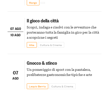
Mango
Il gioco della città
Scopri, indaga e risolvi con le avventure che
07 AGO
porteranno tutta la famiglia in giro per la città
10 AGO
a scoprirne i segreti
Alba
Cultura & Cinema
Gnocco & stinco
Un pomeriggio di sport con la pantalera,
07
prelibatezze gastronomiche tipiche e arte
AGO
Lequio Berria
Cultura & Cinema