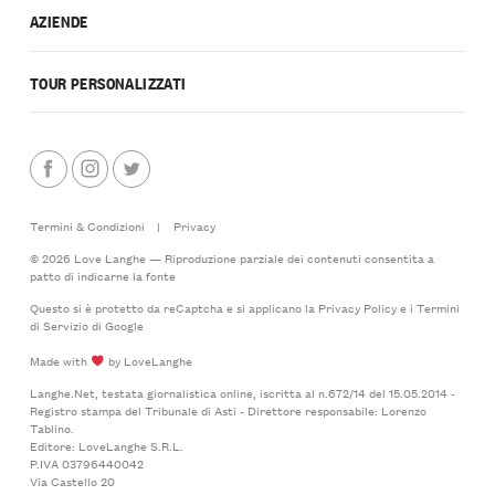
AZIENDE
TOUR PERSONALIZZATI
Termini & Condizioni
|
Privacy
© 2026 Love Langhe — Riproduzione parziale dei contenuti consentita a
patto di indicarne la fonte
Questo si è protetto da reCaptcha e si applicano la
Privacy Policy
e i
Termini
di Servizio
di Google
Made with
by LoveLanghe
Langhe.Net, testata giornalistica online, iscritta al n.672/14 del 15.05.2014 -
Registro stampa del Tribunale di Asti - Direttore responsabile: Lorenzo
Tablino.
Editore: LoveLanghe S.R.L.
P.IVA 03796440042
Via Castello 20