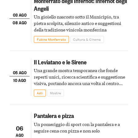
Monferrato degli Infernot: Infernot degli
Angeli
03 AGO
Un gioiello nascosto sotto il Municipio, tra
08 AGO
pietra scolpita, silenzio antico e suggestioni
della tradizione vinicola monferrina
Fubine Monferrato
Cultura & Cinema
Il Leviatano e le Sirene
Una grande mostra temporanea che fonde
05 AGO
reperti unici, ricerca scientifica e suggestione
10 AGO
visiva, portando ancora una volta al centro
della scena le meraviglie del passato astigiano
Asti
Mostre
Pantalera e pizza
Un pomeriggio di sport con la pantalera e a
06
seguire cena con pizza e non solo
AGO