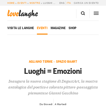
HOME
»
EVENTI
»
MOSTRE
»
LUOGHI = EMOZIONI
ENG
ITA
CARICA UN EVENTO
love
langhe
VISITA LE LANGHE
EVENTI
MAGAZINE
SHOP
AGLIANO TERME — SPAZIO BAART
Luoghi = Emozioni
Inaugura la nuova stagione di DegustArt, la mostra
antologica del poetico e colorato pittore-paesaggista
piemontese Gianni Gaschino
Da Giovedì
A Martedì