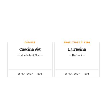
CASCINA
PRODUTTORE DI VINO
Cascina Sòt
La Fusina
— Monforte d’Alba —
— Dogliani —
20€
20€
ESPERIENZA —
ESPERIENZA —