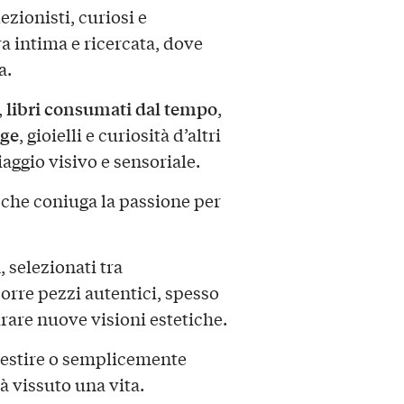
ezionisti, curiosi e
a intima e ricercata, dove
a.
libri consumati dal tempo
,
,
age
, gioielli e curiosità d’altri
iaggio visivo e sensoriale.
 che coniuga la passione per
i
, selezionati tra
porre pezzi autentici, spesso
pirare nuove visioni estetiche.
vestire o semplicemente
à vissuto una vita.