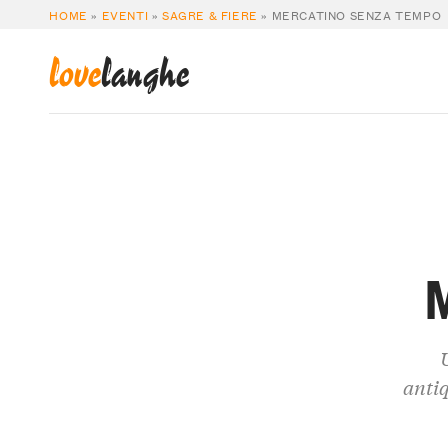
HOME
»
EVENTI
»
SAGRE & FIERE
»
MERCATINO SENZA TEMPO
love
langhe
antiq