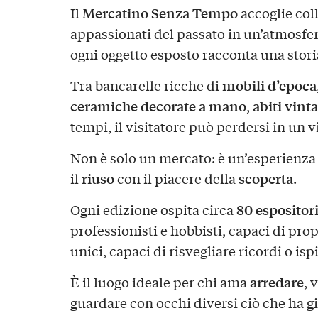
Mercatino Senza Tempo
Il
accoglie coll
appassionati del passato in un’atmosfer
ogni oggetto esposto racconta una stori
mobili d’epoca
Tra bancarelle ricche di
ceramiche decorate a mano
abiti vint
,
tempi, il visitatore può perdersi in un v
Non è solo un mercato: è un’esperienza
riuso
scoperta
il
con il piacere della
.
80 espositor
Ogni edizione ospita circa
professionisti e hobbisti, capaci di pro
unici, capaci di risvegliare ricordi o is
arredare
È il luogo ideale per chi ama
, 
guardare con occhi diversi ciò che ha gi