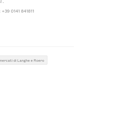
i .
: +39 0141 841811
 mercati di Langhe e Roero