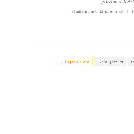
provincia di Ast
info@santostefanobelbo.it
|
T
← Sagre & Fiere
Eventi gratuiti
I