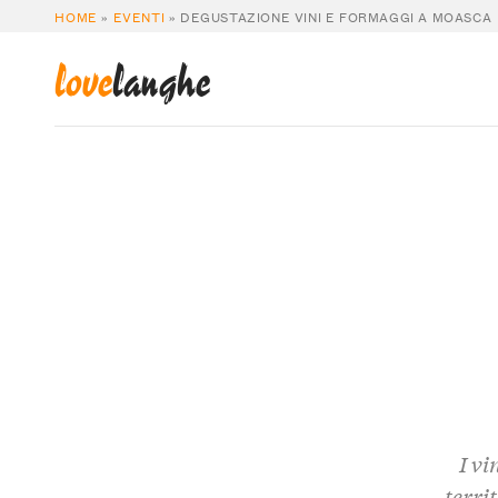
HOME
»
EVENTI
»
DEGUSTAZIONE VINI E FORMAGGI A MOASCA
love
langhe
I vi
terri