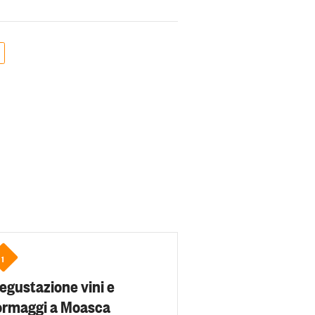
1
egustazione vini e
ormaggi a Moasca