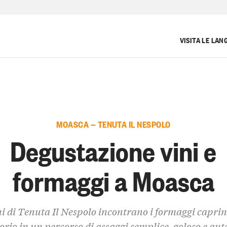
VISITA LE LAN
MOASCA — TENUTA IL NESPOLO
Degustazione vini e
formaggi a Moasca
ni di Tenuta Il Nespolo incontrano i formaggi caprin
torio in un percorso di assaggi semplice, goloso e aut