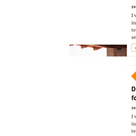
29
I 
in
te
se
D
f
26
I 
in
te