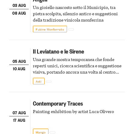
03 AUG
Un gioiello nascosto sotto il Municipio, tra
08 AUG
pietra scolpita, silenzio antico e suggestioni
della tradizione vinicola monferrina
Fubine Monferrato
Il Leviatano e le Sirene
Una grande mostra temporanea che fonde
05 AUG
reperti unici, ricerca scientifica e suggestione
10 AUG
visiva, portando ancora una volta al centro
della scena le meraviglie del passato astigiano
Asti
Contemporary Traces
Painting exhibition by artist Luca Olivero
07 AUG
17 AUG
Mango