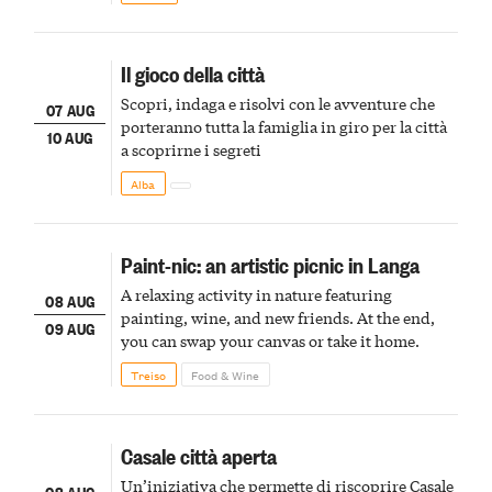
Il gioco della città
Scopri, indaga e risolvi con le avventure che
07 AUG
porteranno tutta la famiglia in giro per la città
10 AUG
a scoprirne i segreti
Alba
Paint-nic: an artistic picnic in Langa
A relaxing activity in nature featuring
08 AUG
painting, wine, and new friends. At the end,
09 AUG
you can swap your canvas or take it home.
Treiso
Food & Wine
Casale città aperta
Un’iniziativa che permette di riscoprire Casale
08 AUG