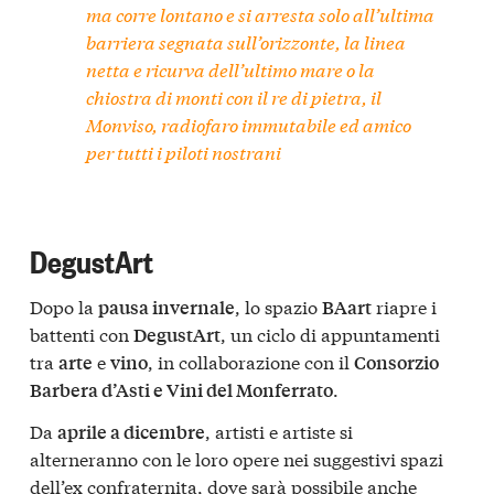
ma corre lontano e si arresta solo all’ultima
barriera segnata sull’orizzonte, la linea
netta e ricurva dell’ultimo mare o la
chiostra di monti con il re di pietra, il
Monviso, radiofaro immutabile ed amico
per tutti i piloti nostrani
DegustArt
Dopo la
, lo spazio
riapre i
pausa invernale
BAart
battenti con
, un ciclo di appuntamenti
DegustArt
tra
e
, in collaborazione con il
arte
vino
Consorzio
.
Barbera d’Asti e Vini del Monferrato
Da
, artisti e artiste si
aprile a dicembre
alterneranno con le loro opere nei suggestivi spazi
dell’ex confraternita, dove sarà possibile anche