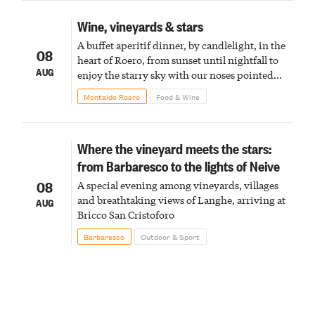
Wine, vineyards & stars
A buffet aperitif dinner, by candlelight, in the
08
heart of Roero, from sunset until nightfall to
AUG
enjoy the starry sky with our noses pointed
upward
Montaldo Roero
Food & Wine
Where the vineyard meets the stars:
from Barbaresco to the lights of Neive
08
A special evening among vineyards, villages
and breathtaking views of Langhe, arriving at
AUG
Bricco San Cristoforo
Barbaresco
Outdoor & Sport