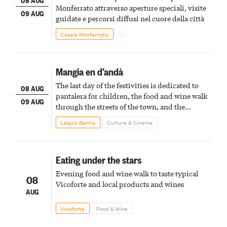
Monferrato attraverso aperture speciali, visite
09 AUG
guidate e percorsi diffusi nel cuore della città
Casale Monferrato
Mangia en d’andà
The last day of the festivities is dedicated to
08 AUG
pantalera for children, the food and wine walk
09 AUG
through the streets of the town, and the
fireworks finale
Lequio Berria
Culture & Cinema
Eating under the stars
Evening food and wine walk to taste typical
08
Vicoforte and local products and wines
AUG
Vicoforte
Food & Wine