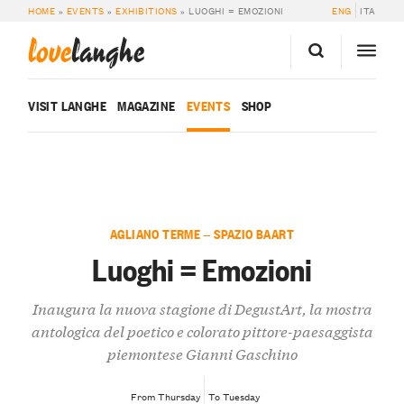
HOME
»
EVENTS
»
EXHIBITIONS
»
LUOGHI = EMOZIONI
ENG
ITA
love
langhe
VISIT LANGHE
MAGAZINE
EVENTS
SHOP
AGLIANO TERME — SPAZIO BAART
Luoghi = Emozioni
Inaugura la nuova stagione di DegustArt, la mostra
antologica del poetico e colorato pittore-paesaggista
piemontese Gianni Gaschino
From Thursday
To Tuesday