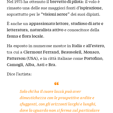
Nel 1975 ha ottenuto il
: il volo è
brevetto di pilota
rimasto una delle sue maggiori fonti d’
,
ispirazione
soprattutto per le
dei suoi dipinti.
“visioni aeree”
È anche un
,
appassionato lettore
studioso di arte e
,
e conoscitore della
letteratura
naturalista attivo
.
fauna e flora locale
Ha esposto in numerose mostre in
e
,
Italia
all’estero
tra cui a
,
,
,
Clermont Ferrand
Beausoleil
Monaco
, e in città italiane come
,
Patterson (USA)
Portofino
,
,
e
.
Camogli
Alba
Asti
Bra
Dice l’artista:
Solo chi ha il cuore lassù può aver
dimestichezza con le prospettive ardite e
sfuggenti, con gli orizzonti larghi e lunghi,
dove lo sguardo non si ferma sul particolare