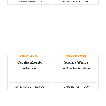
35€
145€
TASTING MENU —
ROOM'S PRICE —
WINE PRODUCER
WINE PRODUCER
Cecilia Monte
Scarpa Wines
— Neive —
— Nizza Monferrato —
20.00€
30€
EXPERIENCE —
EXPERIENCE —