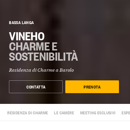
BASSA LANGA
VINEHO
CHARME E
SOSTENIBILITÀ
Residenza di Charme a
Barolo
CONTATTA
PRENOTA
RESIDENZA DI CHARME
LE CAMERE
MEETING ESCLUSIVI
ESP