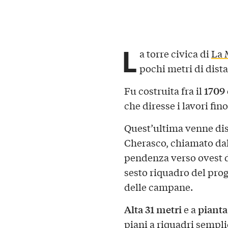
L
a torre civica di
La 
pochi metri di dist
1709 e
Fu costruita fra il
che diresse i lavori fin
Quest’ultima venne dis
Cherasco, chiamato dall
pendenza verso ovest del
sesto riquadro del proge
delle campane.
Alta 31 metri
pianta
e a
piani a riquadri sempli