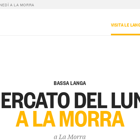
NEDÌ A LA MORRA
VISITA LE LAN
BASSA LANGA
MERCATO DEL LU
A LA MORRA
a
La Morra