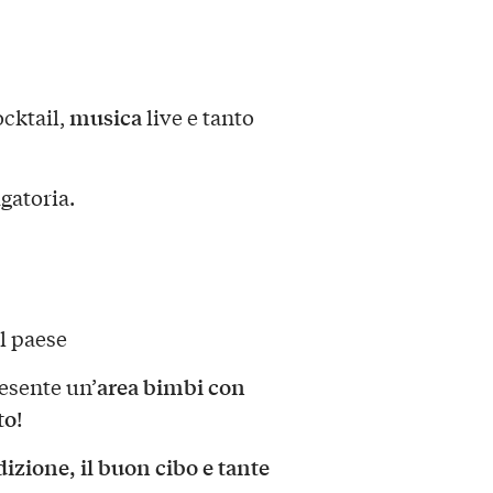
musica
ocktail,
live e tanto
gatoria.
el paese
area bimbi con
esente un’
to
!
dizione, il buon cibo e tante