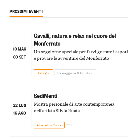
PROSSIMI EVENTI
Cavalli, natura e relax nel cuore del
Monferrato
10 MAG
Un soggiorno speciale per farvi gustare i sapori
30 SET
e provare le avventure del Monferrato
Bistagno
Passeggiate & Outdoor
SediMenti
Mostra personale di arte contemporanea
22 LUG
dell'artista Silvia Ruata
16 AGO
Albaretto Torre