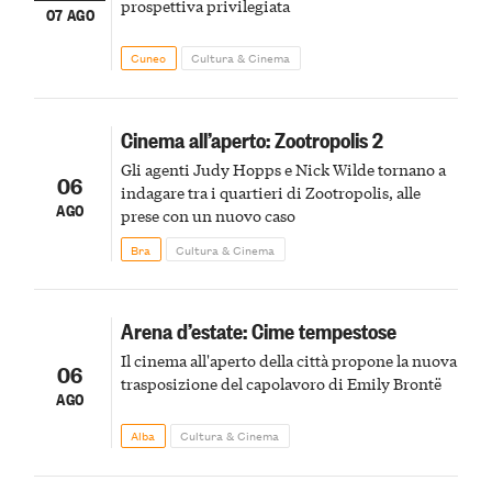
prospettiva privilegiata
07 AGO
Cuneo
Cultura & Cinema
Cinema all’aperto: Zootropolis 2
Gli agenti Judy Hopps e Nick Wilde tornano a
06
indagare tra i quartieri di Zootropolis, alle
AGO
prese con un nuovo caso
Bra
Cultura & Cinema
Arena d’estate: Cime tempestose
Il cinema all'aperto della città propone la nuova
06
trasposizione del capolavoro di Emily Brontë
AGO
Alba
Cultura & Cinema