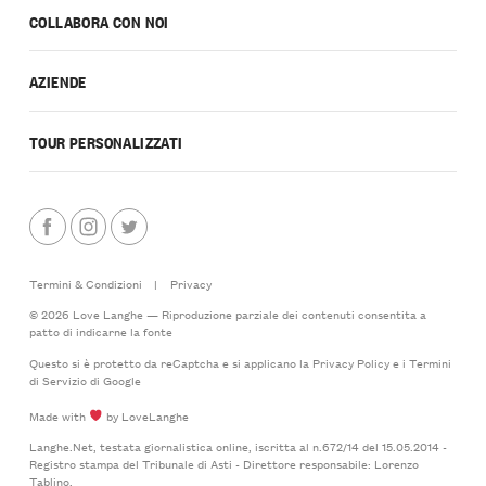
COLLABORA CON NOI
AZIENDE
TOUR PERSONALIZZATI
Termini & Condizioni
|
Privacy
© 2026 Love Langhe — Riproduzione parziale dei contenuti consentita a
patto di indicarne la fonte
Questo si è protetto da reCaptcha e si applicano la
Privacy Policy
e i
Termini
di Servizio
di Google
Made with
by LoveLanghe
Langhe.Net, testata giornalistica online, iscritta al n.672/14 del 15.05.2014 -
Registro stampa del Tribunale di Asti - Direttore responsabile: Lorenzo
Tablino.