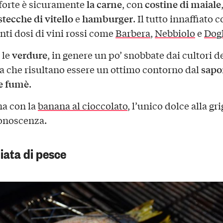
la carne
costine di maiale
 forte è sicuramente
, con
tecche di vitello
hamburger
e
. Il tutto innaffiato 
ti dosi di vini rossi come
Barbera
,
Nebbiolo
e
Dogl
verdure
 le
, in genere un po’ snobbate dai cultori d
sapo
a che risultano essere un ottimo contorno dal
e fumè
.
na con la
banana al cioccolato
, l’unico dolce alla gri
onoscenza.
liata di pesce