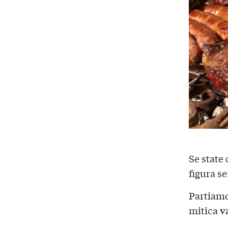
Se state
figura s
Partiamo
v
mitica