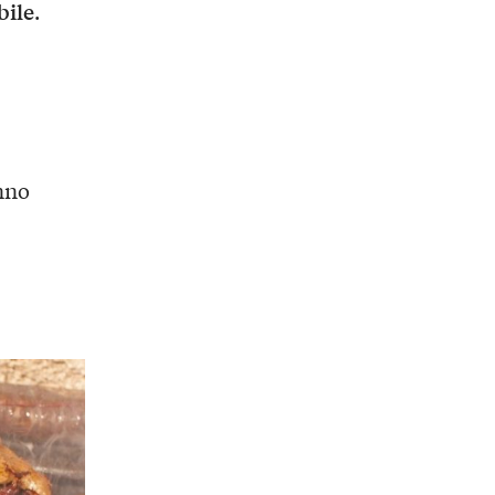
bile
.
anno