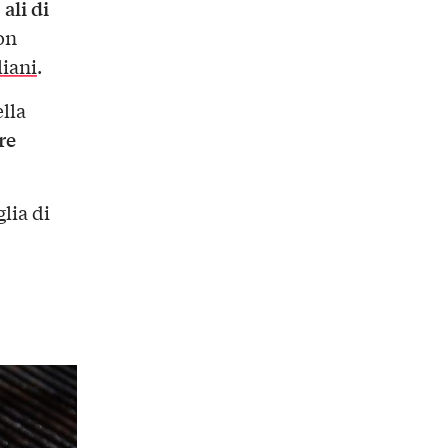
ali di
,
con
iani
.
ella
re
glia di