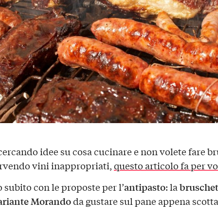
 cercando idee su cosa cucinare e non volete fare br
ervendo vini inappropriati,
questo articolo fa per vo
antipasto
bruschet
 subito con le proposte per l’
: la
ariante Morando
da gustare sul pane appena scotta