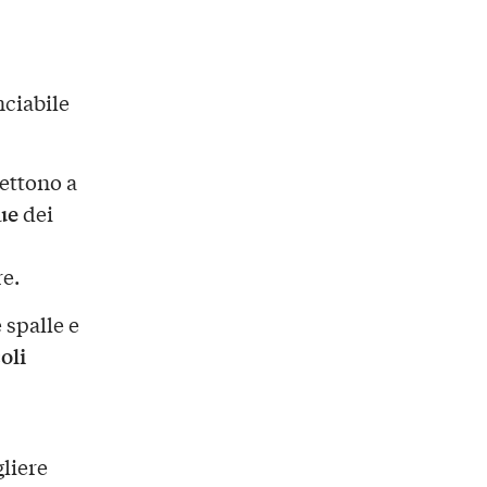
nciabile
mettono a
ue
dei
re.
 spalle e
oli
liere