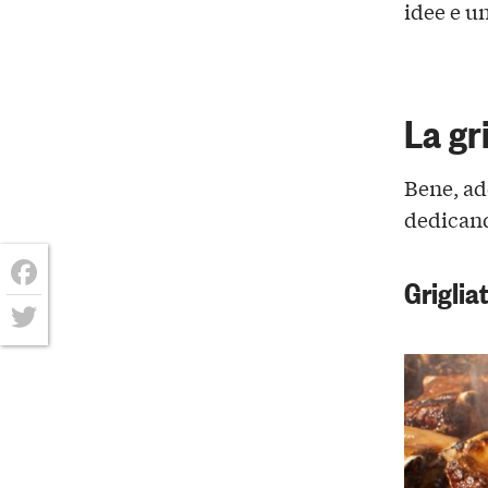
idee e un
La gr
Bene, ad
dedicand
Griglia
Facebook
Twitter