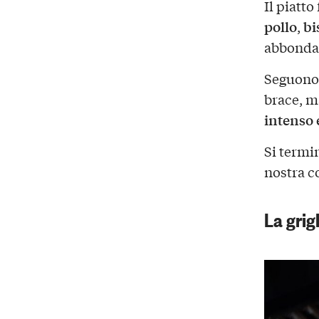
Il piatto
pollo
bis
,
abbondan
Seguono
brace, m
intenso 
Si termi
nostra c
La grig