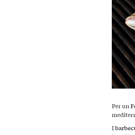
F
Per un
mediterr
barbec
I