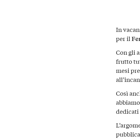
In vacanz
Fe
per il
Con gli a
frutto t
mesi pre
all’inca
Così anch
abbiamo 
dedicati 
L’argom
pubblica