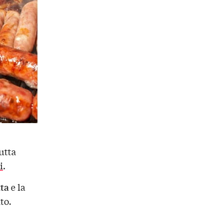
utta
i
.
ta
e la
to.