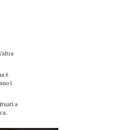
’altra
ma è
ano i
tuati a
ca.