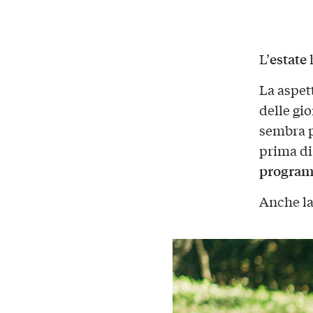
estate
L’
h
La aspet
delle gi
sembra pi
prima di
progra
Anche l