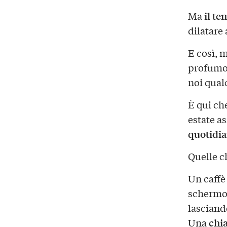
il t
Ma
dilatare
E così, 
profumo d
noi qual
È qui ch
estate a
quotidi
Quelle c
Un caffè 
schermo
lasciando
chi
Una