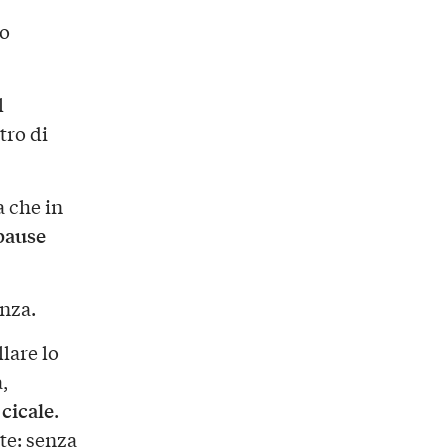
 o
l
tro di
a che in
pause
enza.
lare lo
,
 cicale
.
te: senza