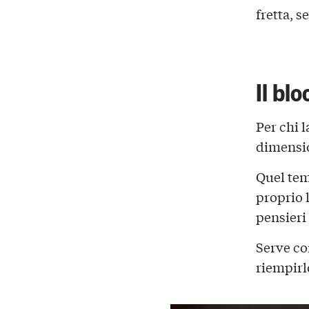
fretta, 
Il bl
Per chi l
dimensi
Quel tem
proprio l
pensieri 
Serve co
riempirl