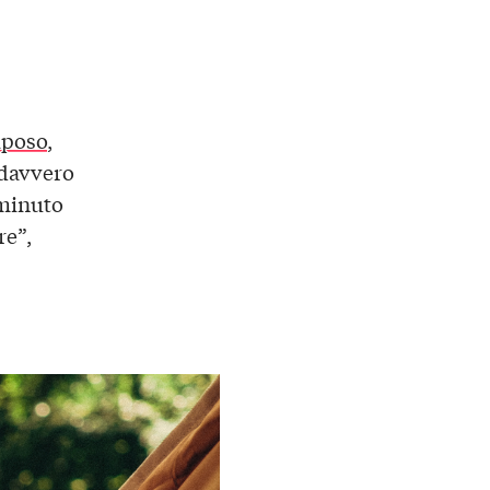
iposo
,
 davvero
 minuto
re”,