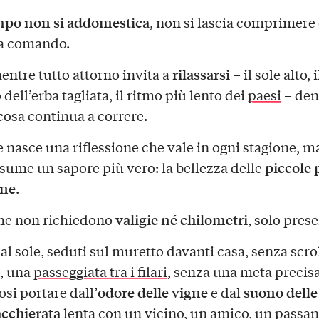
empo non si addomestica
, non si lascia comprimere
 a comando.
rilassarsi
mentre tutto attorno invita a
– il sole alto, i
ell’erba tagliata, il ritmo più lento dei
paesi
– den
cosa continua a correre.
e nasce una riflessione che vale in ogni stagione, m
piccole 
ssume un sapore più vero: la bellezza delle
ane
.
valigie né chilometri
he non richiedono
, solo pres
al sole, seduti sul muretto davanti casa, senza scrol
, una
passeggiata tra i filari
, senza una meta precisa
odore delle vigne
suono delle
si portare dall’
e dal
acchierata
lenta con un vicino, un amico, un passan