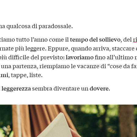
a qualcosa di paradossale.
tempo del sollievo
tiamo tutto l’anno come il
, del
r
ornate più leggere. Eppure, quando arriva, staccare
lavoriamo
ù difficile del previsto:
fino all’ultimo
 una partenza, riempiamo le vacanze di “cose da fa
mmi
, tappe, liste.
leggerezza
dovere
a
sembra diventare un
.