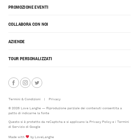
PROMOZIONE EVENTI
COLLABORA CON NOI
AZIENDE
TOUR PERSONALIZZATI
Termini & Condizioni
|
Privacy
© 2026 Love Langhe — Riproduzione parziale dei contenuti consentita a
patto di indicarne la fonte
Questo si è protetto da reCaptcha e si applicano la
Privacy Policy
e i
Termini
di Servizio
di Google
Made with
by LoveLanghe