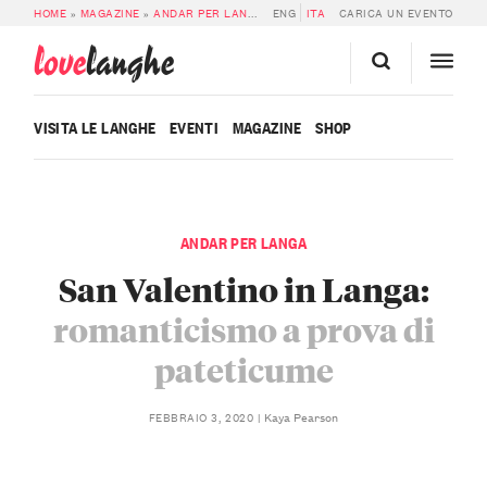
HOME
»
MAGAZINE
»
ANDAR PER LANGA
»
ENG
SAN VALENTINO IN LANGA: ROMANT
ITA
CARICA UN EVENTO
love
langhe
VISITA LE LANGHE
EVENTI
MAGAZINE
SHOP
ANDAR PER LANGA
San Valentino in Langa:
romanticismo a prova di
pateticume
Kaya Pearson
FEBBRAIO 3, 2020