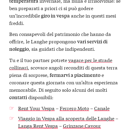
invernale, ma nulla è irrisolvibile: se
temperatura
ben preparati a priori ci si può godere
un’incredibile
anche in questi mesi
giro in vespa
freddi.
Ben consapevoli del patrimonio che hanno da
offrire, le Langhe propongono
vari servizi di
, sia guidati che indipendenti.
noleggio
Tu e il tuo partner potrete
vagare per le strade
collinari
, scovare angoli reconditi di questa terra
piena di sorprese,
e
fermarvi a piacimento
coronare questa giornata con un’altra esperienza
memorabile. Di seguito solo alcuni dei molti
disponibili:
contatti
Rent Your Vespa
–
Ferrero Moto
–
Canale
Viaggio in Vespa alla scoperta delle Langhe
–
Langa Rent Vespa
–
Grinzane Cavour