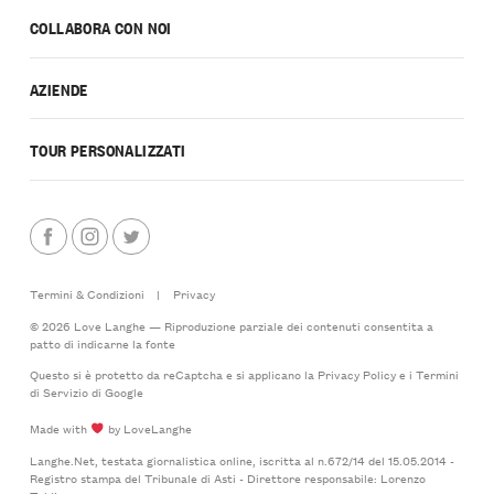
COLLABORA CON NOI
AZIENDE
TOUR PERSONALIZZATI
Termini & Condizioni
|
Privacy
© 2026 Love Langhe — Riproduzione parziale dei contenuti consentita a
patto di indicarne la fonte
Questo si è protetto da reCaptcha e si applicano la
Privacy Policy
e i
Termini
di Servizio
di Google
Made with
by LoveLanghe
Langhe.Net, testata giornalistica online, iscritta al n.672/14 del 15.05.2014 -
Registro stampa del Tribunale di Asti - Direttore responsabile: Lorenzo