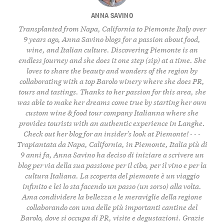
ANNA SAVINO
Transplanted from Napa, California to Piemonte Italy over
9 years ago, Anna Savino blogs for a passion about food,
wine, and Italian culture. Discovering Piemonte is an
endless journey and she does it one step (sip) at a time. She
loves to share the beauty and wonders of the region by
collaborating with a top Barolo winery where she does PR,
tours and tastings. Thanks to her passion for this area, she
was able to make her dreams come true by starting her own
custom wine & food tour company
Italianna
where she
provides tourists with an authentic experience in Langhe.
Check out her
blog
for an insider's look at Piemonte! - - -
Trapiantata da Napa, California, in Piemonte, Italia più di
9 anni fa, Anna Savino ha deciso di iniziare a scrivere un
blog per via della sua passione per il cibo, per il vino e per la
cultura Italiana. La scoperta del piemonte è un viaggio
infinito e lei lo sta facendo un passo (un sorso) alla volta.
Ama condividere la bellezza e le meraviglie della regione
collaborando con una delle più importanti cantine del
Barolo, dove si occupa di PR, visite e degustazioni. Grazie