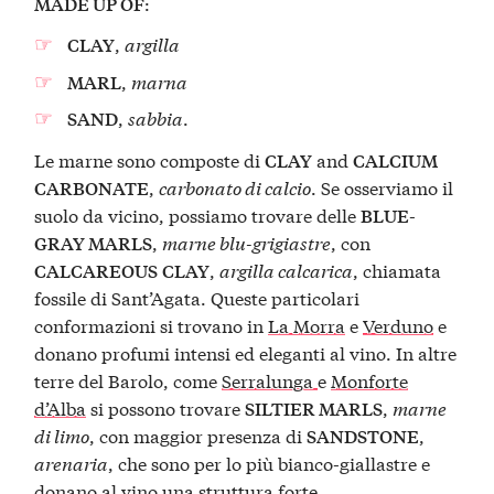
:
MADE UP OF
,
argilla
CLAY
,
marna
MARL
,
sabbia
.
SAND
Le marne sono composte di
and
CLAY
CALCIUM
,
carbonato di calcio
. Se osserviamo il
CARBONATE
suolo da vicino, possiamo trovare delle
BLUE-
,
marne blu-grigiastre
, con
GRAY MARLS
,
argilla calcarica
, chiamata
CALCAREOUS
CLAY
fossile di Sant’Agata. Queste particolari
conformazioni si trovano in
La Morra
e
Verduno
e
donano profumi intensi ed eleganti al vino. In altre
terre del Barolo, come
Serralunga
e
Monforte
d’Alba
si possono trovare
,
marne
SILTIER MARLS
di limo
, con maggior presenza di
,
SANDSTONE
arenaria
, che sono per lo più bianco-giallastre e
donano al vino una struttura forte.