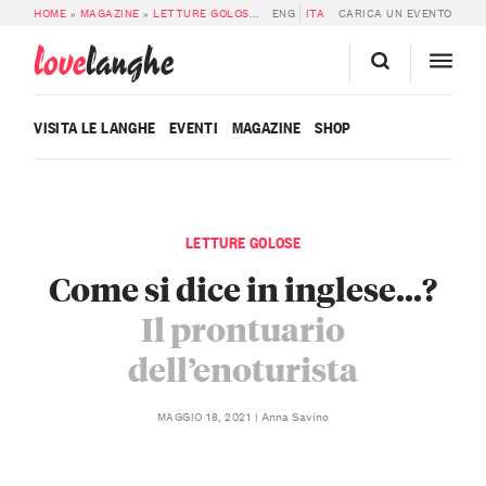
HOME
»
MAGAZINE
»
LETTURE GOLOSE
»
COME SI DICE IN INGLESE…? IL PRO
ENG
ITA
CARICA UN EVENTO
love
langhe
VISITA LE LANGHE
EVENTI
MAGAZINE
SHOP
LETTURE GOLOSE
Come si dice in inglese...?
Il prontuario
dell’enoturista
Anna Savino
MAGGIO 18, 2021