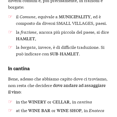
diversi comuni e, più precisamente, in frazioni e
borgate:
il
Comune
, equivale a
, ed è
MUNICIPALITY
composto da diversi SMALL VILLAGES, paesi.
la
frazione
, ancora più piccola del paese, si dice
,
HAMLET
la
borgata
, invece, è di difficile traduzione. Si
può indicare con
.
SUB-HAMLET
In cantina
Bene, adesso che abbiamo capito dove ci troviamo,
non resta che decidere
dove andare ad assaggiare
:
il vino
in the
or
, in
cantina
WINERY
CELLAR
at the
or
, in
Enoteca
WINE
BAR
WINE
SHOP