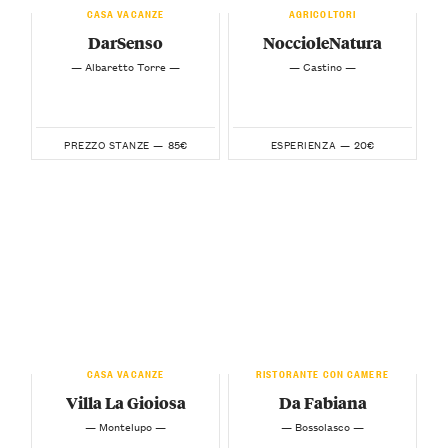
CASA VACANZE
AGRICOLTORI
DarSenso
NoccioleNatura
— Albaretto Torre —
— Castino —
85€
20€
PREZZO STANZE —
ESPERIENZA —
CASA VACANZE
RISTORANTE CON CAMERE
Villa La Gioiosa
Da Fabiana
— Montelupo —
— Bossolasco —