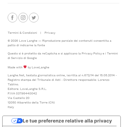
Termini & Condizioni
|
Privacy
© 2026 Love Langhe — Riproduzione parziale dei contenuti consentita a
patto di indicarne la fonte
Questo si è protetto da reCaptcha e si applicano la
Privacy Policy
e i
Termini
di Servizio
di Google
Made with
by LoveLanghe
Langhe.Net, testata giornalistica online, iscritta al n.672/14 del 15.05.2014 -
Registro stampa del Tribunale di Asti - Direttore responsabile: Lorenzo
Tablino.
Editore: LoveLanghe S.R.L.
P.IVA 03796440042
Via Castello 20
12050 Albaretto della Torre (CN)
Italy
Le tue preferenze relative alla privacy