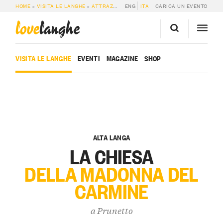
HOME
»
VISITA LE LANGHE
»
ATTRAZIONI
»
ENG
PRUNETTO: LA CHIESA DELLA MA
ITA
CARICA UN EVENTO
love
langhe
VISITA LE LANGHE
EVENTI
MAGAZINE
SHOP
ALTA LANGA
LA CHIESA
DELLA MADONNA DEL
CARMINE
a
Prunetto