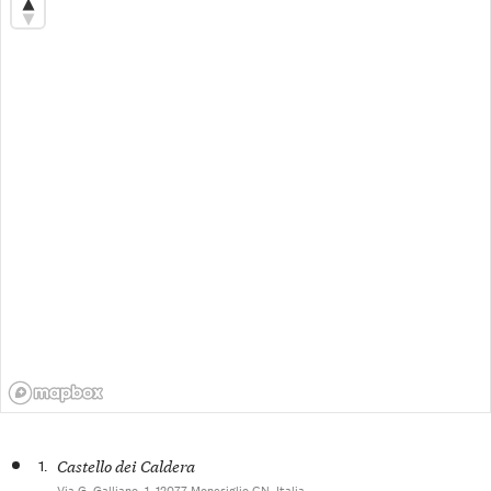
1.
Castello dei Caldera
Via G. Galliano, 1, 12077 Monesiglio CN, Italia