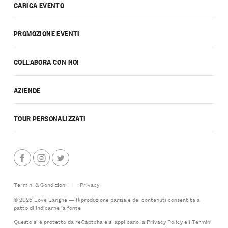
CARICA EVENTO
PROMOZIONE EVENTI
COLLABORA CON NOI
AZIENDE
TOUR PERSONALIZZATI
Termini & Condizioni
|
Privacy
© 2026 Love Langhe — Riproduzione parziale dei contenuti consentita a
patto di indicarne la fonte
Questo si è protetto da reCaptcha e si applicano la
Privacy Policy
e i
Termini