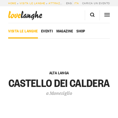
HOME
»
VISITA LE LANGHE
»
ATTRAZIONI
»
ENG
CASTELLO DEI CALDERA
ITA
CARICA UN EVENTO
love
langhe
VISITA LE LANGHE
EVENTI
MAGAZINE
SHOP
ALTA LANGA
CASTELLO DEI CALDERA
a
Monesiglio