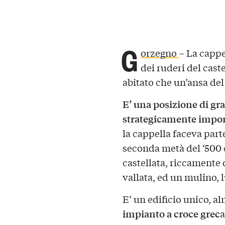
G
orzegno
– La cappe
dei ruderi del cast
abitato che un’ansa de
E’ una posizione di gr
strategicamente impo
la cappella faceva part
seconda metà del ‘500
castellata, riccamente d
vallata, ed un mulino, 
E’ un edificio unico, a
impianto a croce grec
a