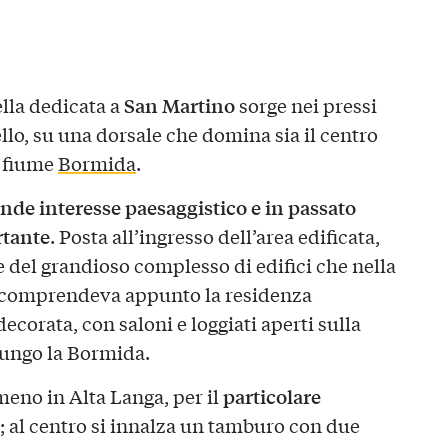
San Martino
lla dedicata a
sorge nei pressi
ello, su una dorsale che domina sia il centro
l fiume
Bormida
.
ande interesse paesaggistico e in passato
rtante
. Posta all’ingresso dell’area edificata,
e del grandioso complesso di edifici che nella
 comprendeva appunto la residenza
ecorata, con saloni e loggiati aperti sulla
lungo la Bormida.
particolare
lmeno in Alta Langa, per il
; al centro si innalza un tamburo con due