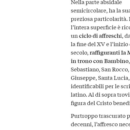
Nella parte absidale
semicircolare, ha la su
preziosa particolarità. 
l’intera superficie è ri
ciclo di affresch
un
i, d
la fine del XV e l’inizio
raffiguranti I
secolo,
in trono con Bambino
Sebastiano, San Rocco,
Giuseppe, Santa Lucia,
identificabili per le scri
latino. Al di sopra trov
figura del Cristo bened
Purtroppo trascurato 
decenni, l’affresco nece