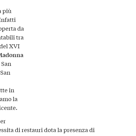
a più
Infatti
coperta da
atabili tra
 del XVI
a Madonna
, San
 San
tte in
iamo la
icente.
per
ssita di restauri dota la presenza di