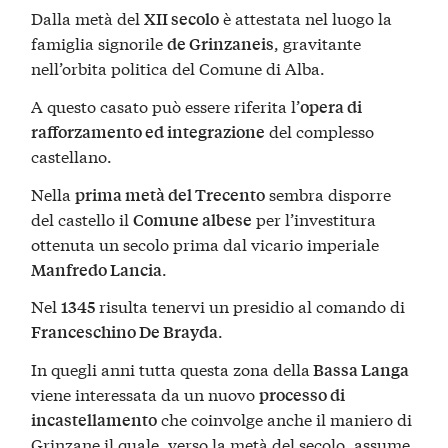
Dalla metà del
è attestata nel luogo la
XII secolo
famiglia signorile
, gravitante
de Grinzaneis
nell’orbita politica del Comune di Alba.
A questo casato può essere riferita l’
opera di
del complesso
rafforzamento ed integrazione
castellano.
Nella
sembra disporre
prima metà del Trecento
del castello il
per l’investitura
Comune albese
ottenuta un secolo prima dal vicario imperiale
.
Manfredo Lancia
Nel
risulta tenervi un presidio al comando di
1345
.
Franceschino De Brayda
In quegli anni tutta questa zona della
Bassa Langa
viene interessata da un nuovo
processo di
che coinvolge anche il maniero di
incastellamento
Grinzane il quale, verso la metà del secolo, assume