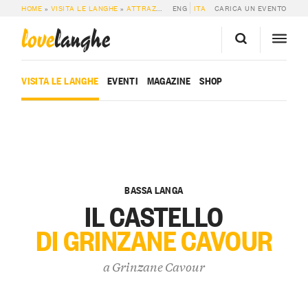
HOME
»
VISITA LE LANGHE
»
ATTRAZIONI
»
ENG
IL CASTELLO DI GRINZANE CAVOU
ITA
CARICA UN EVENTO
love
langhe
VISITA LE LANGHE
EVENTI
MAGAZINE
SHOP
BASSA LANGA
IL CASTELLO
DI GRINZANE CAVOUR
a
Grinzane Cavour