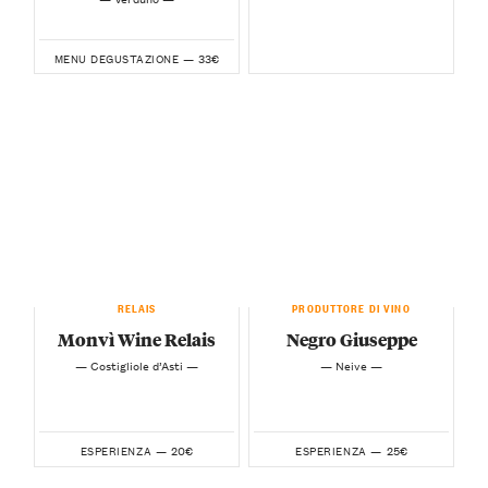
33€
MENU DEGUSTAZIONE —
RELAIS
PRODUTTORE DI VINO
Monvì Wine Relais
Negro Giuseppe
— Costigliole d’Asti —
— Neive —
20€
25€
ESPERIENZA —
ESPERIENZA —