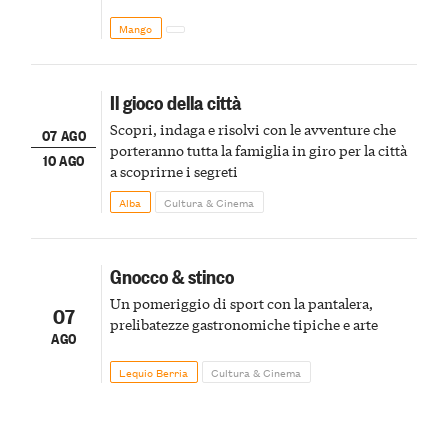
Mango
Il gioco della città
Scopri, indaga e risolvi con le avventure che
07 AGO
porteranno tutta la famiglia in giro per la città
10 AGO
a scoprirne i segreti
Alba
Cultura & Cinema
Gnocco & stinco
Un pomeriggio di sport con la pantalera,
07
prelibatezze gastronomiche tipiche e arte
AGO
Lequio Berria
Cultura & Cinema