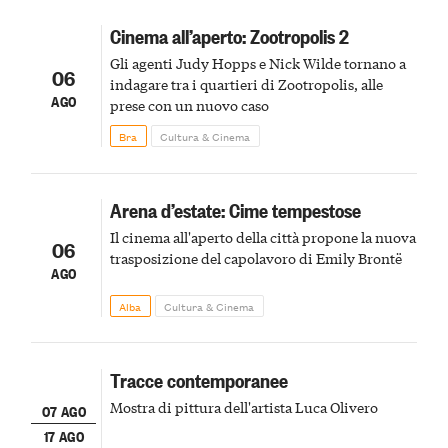
Cinema all’aperto: Zootropolis 2
Gli agenti Judy Hopps e Nick Wilde tornano a
06
indagare tra i quartieri di Zootropolis, alle
AGO
prese con un nuovo caso
Bra
Cultura & Cinema
Arena d’estate: Cime tempestose
Il cinema all'aperto della città propone la nuova
06
trasposizione del capolavoro di Emily Brontë
AGO
Alba
Cultura & Cinema
Tracce contemporanee
Mostra di pittura dell'artista Luca Olivero
07 AGO
17 AGO