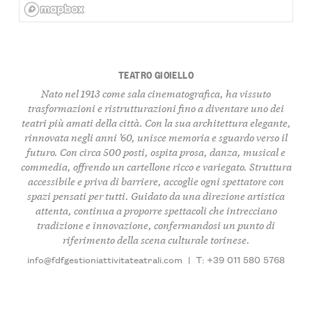
TEATRO GIOIELLO
Nato nel 1913 come sala cinematografica, ha vissuto
trasformazioni e ristrutturazioni fino a diventare uno dei
teatri più amati della città. Con la sua architettura elegante,
rinnovata negli anni ’60, unisce memoria e sguardo verso il
futuro. Con circa 500 posti, ospita
prosa
,
danza
,
musical
e
commedia
, offrendo un cartellone ricco e variegato. Struttura
accessibile
e priva di barriere, accoglie ogni spettatore con
spazi pensati per tutti. Guidato da una direzione artistica
attenta, continua a proporre spettacoli che intrecciano
tradizione
e
innovazione
, confermandosi un punto di
riferimento della scena culturale torinese.
info@fdfgestioniattivitateatrali.com
|
T: +39 011 580 5768