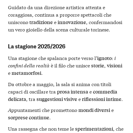
Guidato da una direzione artistica attenta e
coraggiosa, continua a proporre spettacoli che
uniscono
e
, confermandosi
tradizione
innovazione
un vero gioiello della scena culturale torinese.
La stagione 2025/2026
Una stagione che spalanca porte verso l’
:
i
ignoto
confini della realtà
è il filo che unisce
,
storie
visioni
e
.
metamorfosi
Da ottobre a maggio, la sala si anima con titoli
capaci di oscillare tra
e
prosa intensa
commedia
, tra
e
.
delicata
suggestioni visive
riflessioni intime
A
ppuntamenti che promettono
e
mondi diversi
.
sorprese continue
Una rassegna che non teme le
, che
sperimentazioni