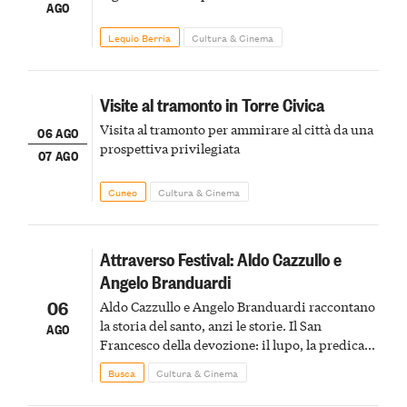
AGO
Lequio Berria
Cultura & Cinema
Visite al tramonto in Torre Civica
Visita al tramonto per ammirare al città da una
06 AGO
prospettiva privilegiata
07 AGO
Cuneo
Cultura & Cinema
Attraverso Festival: Aldo Cazzullo e
Angelo Branduardi
06
Aldo Cazzullo e Angelo Branduardi raccontano
la storia del santo, anzi le storie. Il San
AGO
Francesco della devozione: il lupo, la predica
agli uccelli, le stimmate
Busca
Cultura & Cinema