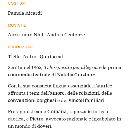
COSTUMI
Pamela Aicardi
MUSICHE
Alessandro Nidi · Andrea Centonze
PRODUZIONE
Tieffe Teatro · Quirino srl
Scritta nel 1965,
Ti ho sposato per allegria
è la prima
di
.
commedia teatrale
Natalia Ginzburg
Con la sua consueta lingua
, l’autrice
essenziale
affronta i temi dell’
, delle
, delle
amore
relazioni
e dei
.
convenzioni borghesi
vincoli familiari
Protagonisti sono
, ragazza istintiva e
Giuliana
caotica, e
, avvocato razionale e ingabbiato in
Pietro
un mondo di doveri.