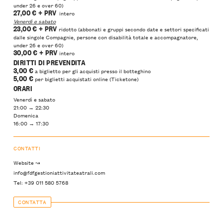
under 26 e over 60)
27,00 €
+ PRV
intero
Venerdì e sabato
23,00 €
+ PRV
ridotto (abbonati e gruppi secondo date e settori specificati
dalle singole Compagnie, persone con disabilità totale e accompagnatore,
under 26 e over 60)
30,00 €
+ PRV
intero
DIRITTI DI PREVENDITA
3,00 €
a biglietto per gli acquisti presso il botteghino
5,00
€
per biglietti acquistati online (Ticketone)
ORARI
Venerdì e sabato
21:00 → 22:30
Domenica
16:00 → 17:30
CONTATTI
Website ↝
info@fdfgestioniattivitateatrali.com
Tel: +39 011 580 5768
CONTATTA