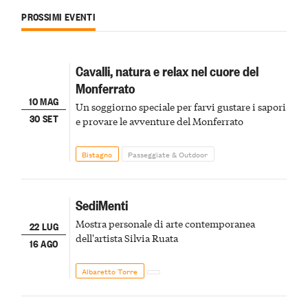
PROSSIMI EVENTI
Cavalli, natura e relax nel cuore del
Monferrato
10 MAG
Un soggiorno speciale per farvi gustare i sapori
30 SET
e provare le avventure del Monferrato
Bistagno
Passeggiate & Outdoor
SediMenti
Mostra personale di arte contemporanea
22 LUG
dell'artista Silvia Ruata
16 AGO
Albaretto Torre