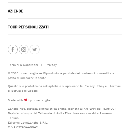
AZIENDE
TOUR PERSONALIZZATI
Termini & Condizioni
|
Privacy
© 2026 Love Langhe — Riproduzione parziale dei contenuti consentita a
patto di indicarne la fonte
Questo si è protetto da reCaptcha e si applicano la
Privacy Policy
e i
Termini
di Servizio
di Google
Made with
by LoveLanghe
Langhe.Net, testata giornalistica online, iscritta al n.672/14 del 15.05.2014 -
Registro stampa del Tribunale di Asti - Direttore responsabile: Lorenzo
Tablino.
Editore: LoveLanghe S.R.L.
P.IVA 03796440042