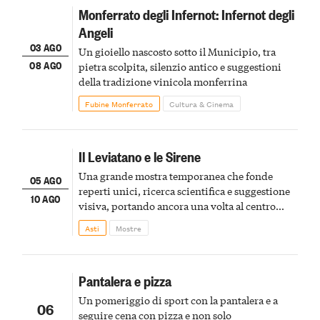
Monferrato degli Infernot: Infernot degli
Angeli
03 AGO
Un gioiello nascosto sotto il Municipio, tra
08 AGO
pietra scolpita, silenzio antico e suggestioni
della tradizione vinicola monferrina
Fubine Monferrato
Cultura & Cinema
Il Leviatano e le Sirene
Una grande mostra temporanea che fonde
05 AGO
reperti unici, ricerca scientifica e suggestione
10 AGO
visiva, portando ancora una volta al centro
della scena le meraviglie del passato astigiano
Asti
Mostre
Pantalera e pizza
Un pomeriggio di sport con la pantalera e a
06
seguire cena con pizza e non solo