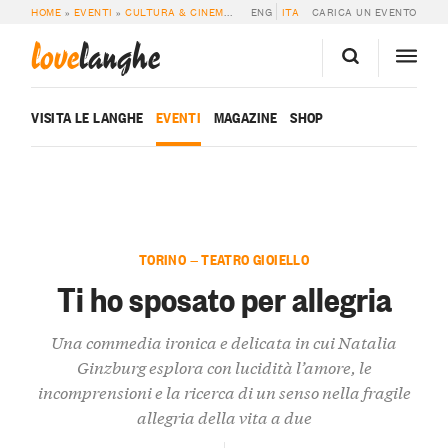
HOME
»
EVENTI
»
CULTURA & CINEMA
»
TI HO SPOSATO PER ALLEGRIA
ENG
ITA
CARICA UN EVENTO
love
langhe
VISITA LE LANGHE
EVENTI
MAGAZINE
SHOP
TORINO — TEATRO GIOIELLO
Ti ho sposato per allegria
Una commedia ironica e delicata in cui Natalia
Ginzburg esplora con lucidità l’amore, le
incomprensioni e la ricerca di un senso nella fragile
allegria della vita a due