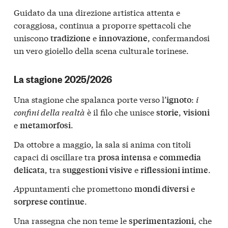
Guidato da una direzione artistica attenta e
coraggiosa, continua a proporre spettacoli che
uniscono
e
, confermandosi
tradizione
innovazione
un vero gioiello della scena culturale torinese.
La stagione 2025/2026
Una stagione che spalanca porte verso l’
:
i
ignoto
confini della realtà
è il filo che unisce
,
storie
visioni
e
.
metamorfosi
Da ottobre a maggio, la sala si anima con titoli
capaci di oscillare tra
e
prosa intensa
commedia
, tra
e
.
delicata
suggestioni visive
riflessioni intime
A
ppuntamenti che promettono
e
mondi diversi
.
sorprese continue
Una rassegna che non teme le
, che
sperimentazioni