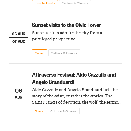
Lequio Berria
Culture & Cinema
Sunset visits to the Civic Tower
Sunset visit to admire the city from a
06 AUG
privileged perspective
07 AUG
Cuneo
Culture & Cinema
Attraverso Festival: Aldo Cazzullo and
Angelo Branduardi
06
Aldo Cazzullo and Angelo Branduardi tell the
story of the saint, or rather the stories. The
AUG
Saint Francis of devotion: the wolf, the sermon
to the birds, the stigmata
Busca
Culture & Cinema