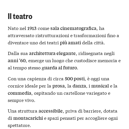
Il teatro
Nato nel
come
, ha
1913
sala cinematografica
attraversato ristrutturazioni e trasformazioni fino a
diventare uno dei teatri
della città.
più amati
Dalla sua
, ridisegnata negli
architettura elegante
, emerge un luogo che custodisce memoria e
anni ’60
al tempo stesso g
.
uarda al futuro
Con una capienza di circa
, è oggi una
500 posti
cornice ideale per la
, la
, i
e la
prosa
danza
musical
, ospitando un cartellone variegato e
commedia
sempre vivo.
Una struttura
, priva di barriere, dotata
accessibile
di
e spazi pensati per accogliere ogni
montacarichi
spettatore.