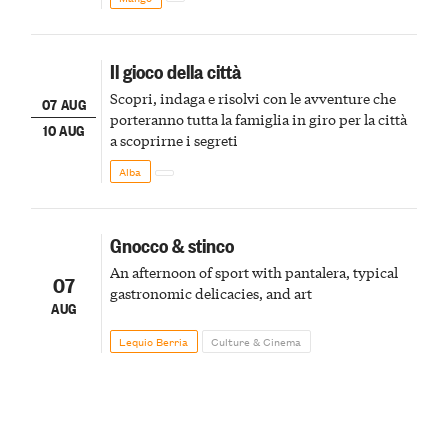
Il gioco della città
Scopri, indaga e risolvi con le avventure che
07 AUG
porteranno tutta la famiglia in giro per la città
10 AUG
a scoprirne i segreti
Alba
Gnocco & stinco
An afternoon of sport with pantalera, typical
07
gastronomic delicacies, and art
AUG
Lequio Berria
Culture & Cinema