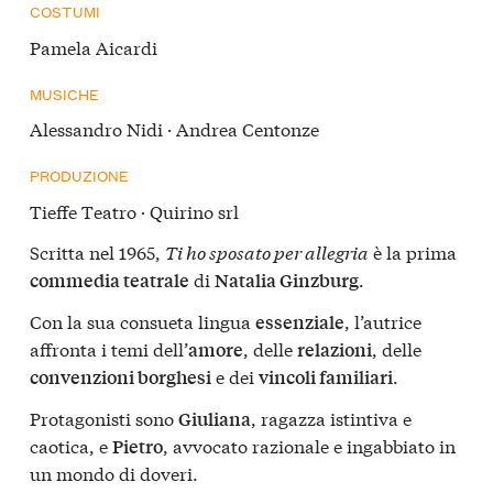
COSTUMI
Pamela Aicardi
MUSICHE
Alessandro Nidi · Andrea Centonze
PRODUZIONE
Tieffe Teatro · Quirino srl
Scritta nel 1965,
Ti ho sposato per allegria
è la prima
di
.
commedia teatrale
Natalia Ginzburg
Con la sua consueta lingua
, l’autrice
essenziale
affronta i temi dell’
, delle
, delle
amore
relazioni
e dei
.
convenzioni borghesi
vincoli familiari
Protagonisti sono
, ragazza istintiva e
Giuliana
caotica, e
, avvocato razionale e ingabbiato in
Pietro
un mondo di doveri.