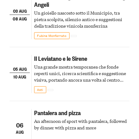
Angeli
03 AUG
Un gioiello nascosto sotto il Municipio, tra
08 AUG
pietra scolpita, silenzio antico e suggestioni
della tradizione vinicola monferrina
Fubine Monferrato
Il Leviatano e le Sirene
Una grande mostra temporanea che fonde
05 AUG
reperti unici, ricerca scientifica e suggestione
10 AUG
visiva, portando ancora una volta al centro
della scena le meraviglie del passato astigiano
Asti
Pantalera and pizza
An afternoon of sport with pantalera, followed
06
by dinner with pizza and more
AUG