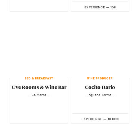
15€
EXPERIENCE —
BED & BREAKFAST
WINE PRODUCER
Uve Rooms & Wine Bar
Cocito Dario
— La Morra —
— Agliano Terme —
10.00€
EXPERIENCE —