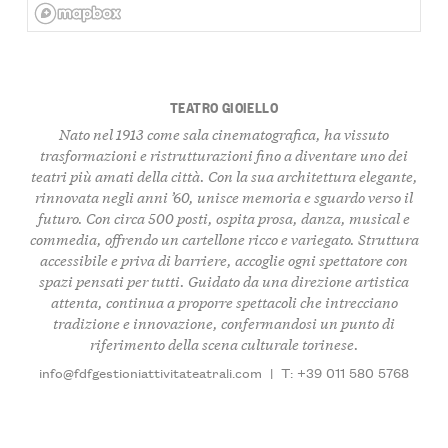
TEATRO GIOIELLO
Nato nel 1913 come sala cinematografica, ha vissuto
trasformazioni e ristrutturazioni fino a diventare uno dei
teatri più amati della città. Con la sua architettura elegante,
rinnovata negli anni ’60, unisce memoria e sguardo verso il
futuro. Con circa 500 posti, ospita
prosa
,
danza
,
musical
e
commedia
, offrendo un cartellone ricco e variegato. Struttura
accessibile
e priva di barriere, accoglie ogni spettatore con
spazi pensati per tutti. Guidato da una direzione artistica
attenta, continua a proporre spettacoli che intrecciano
tradizione
e
innovazione
, confermandosi un punto di
riferimento della scena culturale torinese.
info@fdfgestioniattivitateatrali.com
|
T: +39 011 580 5768