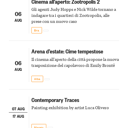
Cinema all’aperto: Zootropolis 2
Gli agenti Judy Hopps e Nick Wilde tornano a
06
indagare tra i quartieri di Zootropolis, alle
AUG
prese con un nuovo caso
Bra
Arena d’estate: Cime tempestose
Il cinema all'aperto della città propone la nuova
06
trasposizione del capolavoro di Emily Brontë
AUG
Alba
Contemporary Traces
Painting exhibition by artist Luca Olivero
07 AUG
17 AUG
Mango