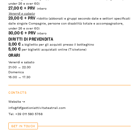
under 26 e over 60)
27,00 €
+ PRV
intero
Venerdì e sabato
23,00 €
+ PRV
ridotto (abbonati e gruppi secondo date e settori specificati
dalle singole Compagnie, persone con disabilità totale e accompagnatore,
under 26 e over 60)
30,00 €
+ PRV
intero
DIRITTI DI PREVENDITA
3,00 €
a biglietto per gli acquisti presso il botteghino
5,00
€
per biglietti acquistati online (Ticketone)
ORARI
Venerdì e sabato
21:00 → 22:30
Domenica
16:00 → 17:30
CONTACTS
Website ↝
info@fdfgestioniattivitateatrali.com
Tel: +39 011 580 5768
GET IN TOUCH