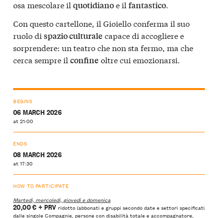
osa mescolare il
e il
.
quotidiano
fantastico
Con questo cartellone, il Gioiello conferma il suo
ruolo di
capace di accogliere e
spazio culturale
sorprendere: un teatro che non sta fermo, ma che
cerca sempre il
oltre cui emozionarsi.
confine
BEGINS
06 MARCH 2026
at 21:00
ENDS
08 MARCH 2026
at 17:30
HOW TO PARTICIPATE
Martedì, mercoledì, giovedì e domenica
20,00 €
+ PRV
ridotto (abbonati e gruppi secondo date e settori specificati
dalle singole Compagnie, persone con disabilità totale e accompagnatore,