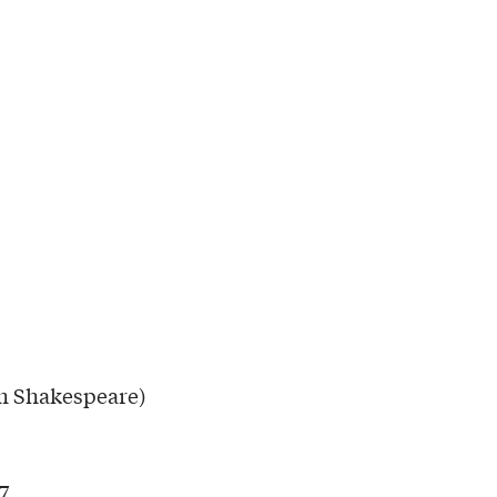
am Shakespeare)
7