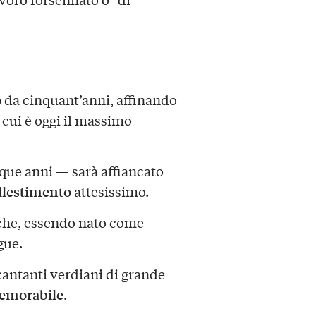
o
da cinquant’anni, affinando
 cui è oggi il massimo
nque anni — sarà affiancato
llestimento
attesissimo.
he, essendo nato come
gue.
cantanti verdiani di grande
emorabile
.