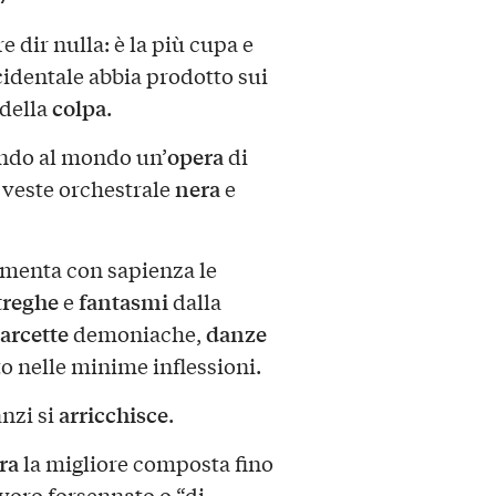
 dir nulla: è la più cupa e
cidentale abbia prodotto sui
colpa
della
.
opera
ando al mondo un’
di
nera
 veste orchestrale
e
imenta con sapienza le
treghe
fantasmi
e
dalla
arcette
danze
demoniache,
to nelle minime inflessioni.
arricchisce
anzi si
.
ra
la migliore composta fino
avoro forsennato o “di