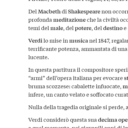
Macbeth
Shakespeare
Del
di
non occorre
meditazione
profonda
che la civiltà oc
male
potere
destino
temi del
, del
, del
e 
Verdi
musica
lo mise in
nel 1847, regal
terrificante potenza, ammantata di una
lucente.
In questa partitura il compositore sper
s
“armi” dell’opera italiana per evocare
m
bruma scozzese: cabalette infuocate,
infere, un canto velato e soffocato cura
Nulla della tragedia originale si perde, 
decima ope
Verdi considerò questa sua
a quel momento, nei giovanili anni di l