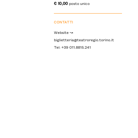
€ 10,00
posto unico
CONTATTI
Website ↝
biglietteria@teatroregio.torino.it
Tel: +39 011.8815.241