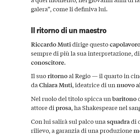
galera”, come li definiva lui.
Il ritorno di un maestro
Riccardo Muti
capolavor
dirige questo
sempre di più la sua interpretazione, di
conoscitore
.
ritorno
Il suo
al Regio — il quarto in ci
Chiara Muti
nuovo a
da
, ideatrice di un
baritono
Nel ruolo del titolo spicca un
c
prosa
attore di
, ha Shakespeare nel san
squadra
Con lui salirà sul palco una
di 
m
rilievo, a garanzia di una produzione