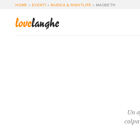
HOME
»
EVENTI
»
MUSICA & NIGHTLIFE
»
MACBETH
love
langhe
Un a
colpa 