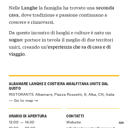
Nelle
la famiglia ha trovato una
Langhe
seconda
, dove tradizione e passione continuano a
casa
crescere e rinnovarsi.
Da questo incontro di luoghi e culture è nato un
: portare in tavola il meglio di due territori
sogno
unici, creando un’
esperienza che sa di casa e di
.
viaggio
ALBAMARE LANGHE E COSTIERA AMALFITANA UNITE DAL
GUSTO
RISTORANTE Albamare, Piazza Rossetti, 6, Alba, CN, Italia
— Go to map ↝
ORARIO DI APERTURA
CONTATTI
12:00 → 14:30
Website
19:00 → 22:00
info@ristorantealbamare.it