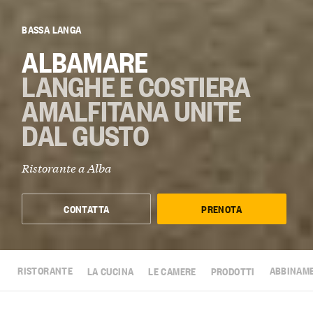
BASSA LANGA
ALBAMARE
LANGHE E COSTIERA
AMALFITANA UNITE
DAL GUSTO
Ristorante a
Alba
CONTATTA
PRENOTA
RISTORANTE
LA CUCINA
LE CAMERE
PRODOTTI
ABBINAM