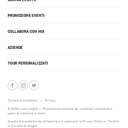
PROMOZIONE EVENTI
COLLABORA CON NOI
AZIENDE
TOUR PERSONALIZZATI
Termini & Condizioni
|
Privacy
© 2026 Love Langhe — Riproduzione parziale dei contenuti consentita a
patto di indicarne la fonte
Questo si è protetto da reCaptcha e si applicano la
Privacy Policy
e i
Termini
di Servizio
di Google