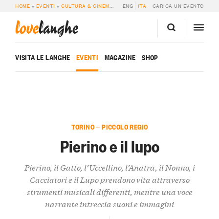
HOME
»
EVENTI
»
CULTURA & CINEMA
»
PIERINO E IL LUPO
ENG
ITA
CARICA UN EVENTO
love
langhe
VISITA LE LANGHE
EVENTI
MAGAZINE
SHOP
TORINO — PICCOLO REGIO
Pierino e il lupo
Pierino, il Gatto, l’Uccellino, l’Anatra, il Nonno, i
Cacciatori e il Lupo prendono vita attraverso
strumenti musicali differenti, mentre una voce
narrante intreccia suoni e immagini