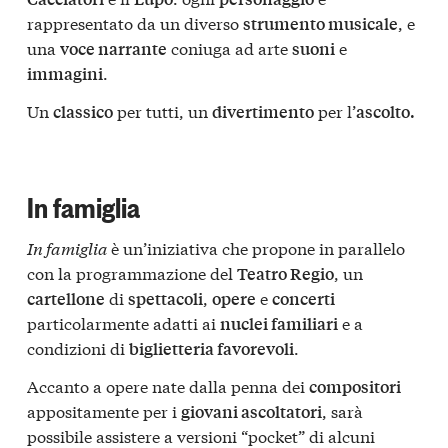
rappresentato da un diverso
, e
strumento musicale
una
coniuga ad arte
e
voce narrante
suoni
.
immagini
Un
per tutti, un
per l’
classico
divertimento
ascolto.
In famiglia
In famiglia
è un’iniziativa che propone in parallelo
con la programmazione del
, un
Teatro Regio
di
,
e
cartellone
spettacoli
opere
concerti
particolarmente adatti ai
e a
nuclei familiari
condizioni di
.
biglietteria favorevoli
Accanto a opere nate dalla penna dei
compositori
appositamente per i
, sarà
giovani ascoltatori
possibile assistere a versioni “pocket” di alcuni