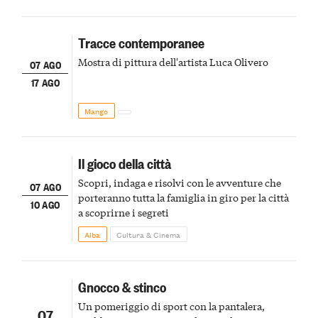
Tracce contemporanee
Mostra di pittura dell'artista Luca Olivero
07 AGO
17 AGO
Mango
Il gioco della città
Scopri, indaga e risolvi con le avventure che
07 AGO
porteranno tutta la famiglia in giro per la città
10 AGO
a scoprirne i segreti
Alba
Cultura & Cinema
Gnocco & stinco
Un pomeriggio di sport con la pantalera,
07