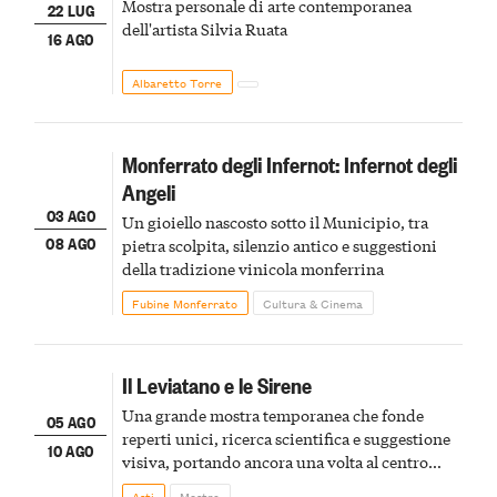
Mostra personale di arte contemporanea
22 LUG
dell'artista Silvia Ruata
16 AGO
Albaretto Torre
Monferrato degli Infernot: Infernot degli
Angeli
03 AGO
Un gioiello nascosto sotto il Municipio, tra
08 AGO
pietra scolpita, silenzio antico e suggestioni
della tradizione vinicola monferrina
Fubine Monferrato
Cultura & Cinema
Il Leviatano e le Sirene
Una grande mostra temporanea che fonde
05 AGO
reperti unici, ricerca scientifica e suggestione
10 AGO
visiva, portando ancora una volta al centro
della scena le meraviglie del passato astigiano
Asti
Mostre