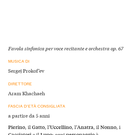
Favola sinfonica per voce recitante e orchestra op. 67
MUSICA DI
Sergej Prokof’ev
DIRETTORE
Aram Khachaeh
FASCIA D’ETÀ CONSIGLIATA
a partire da 5 anni
, il
, l’
, l’
, il
, i
Pierino
Gatto
Uccellino
Anatra
Nonno
e il
: ogni
è
Cacciatori
Lupo
personaggio