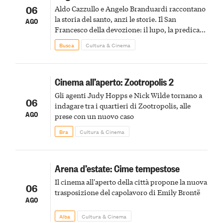
06
Aldo Cazzullo e Angelo Branduardi raccontano
la storia del santo, anzi le storie. Il San
AGO
Francesco della devozione: il lupo, la predica
agli uccelli, le stimmate
Busca
Cultura & Cinema
Cinema all’aperto: Zootropolis 2
Gli agenti Judy Hopps e Nick Wilde tornano a
06
indagare tra i quartieri di Zootropolis, alle
AGO
prese con un nuovo caso
Bra
Cultura & Cinema
Arena d’estate: Cime tempestose
Il cinema all'aperto della città propone la nuova
06
trasposizione del capolavoro di Emily Brontë
AGO
Alba
Cultura & Cinema