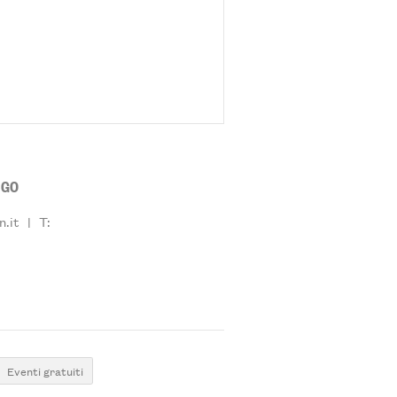
NGO
.it
|
T:
Eventi gratuiti