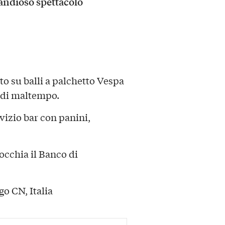
andioso spettacolo
to su balli a palchetto Vespa
o di maltempo.
rvizio bar con panini,
rocchia il Banco di
o CN, Italia