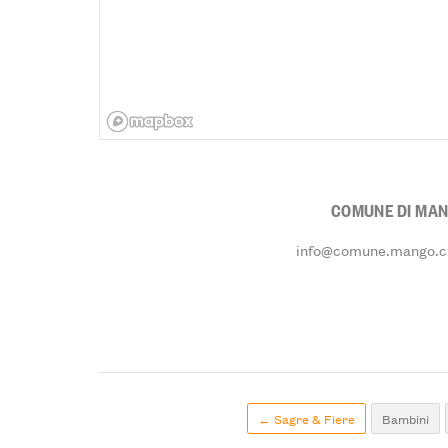
COMUNE DI MA
info@comune.mango.cn
← Sagre & Fiere
Bambini