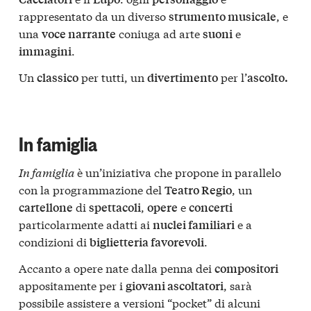
rappresentato da un diverso
, e
strumento musicale
una
coniuga ad arte
e
voce narrante
suoni
.
immagini
Un
per tutti, un
per l’
classico
divertimento
ascolto.
In famiglia
In famiglia
è un’iniziativa che propone in parallelo
con la programmazione del
, un
Teatro Regio
di
,
e
cartellone
spettacoli
opere
concerti
particolarmente adatti ai
e a
nuclei familiari
condizioni di
.
biglietteria favorevoli
Accanto a opere nate dalla penna dei
compositori
appositamente per i
, sarà
giovani ascoltatori
possibile assistere a versioni “pocket” di alcuni