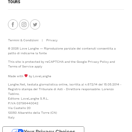
TOURS
Termini & Condizioni
|
Privacy
© 2026 Love Langhe — Riproduzione parziale dei contenuti consentita a
patto di indicarne la fonte
This site is protected by reCAPTCHA and the Google
Privacy Policy
and
Terms of Service
apply
Made with
by LoveLanghe
Langhe.Net, testata giornalistica online, iscritta al n.672/14 del 15.05.2014 -
Registro stampa del Tribunale di Asti - Direttore responsabile: Lorenzo
Tablino.
Editore: LoveLanghe S.R.L.
P.IVA 03796440042
Via Castello 20
12050 Albaretto della Torre (CN)
Italy
Your Privacy Choices