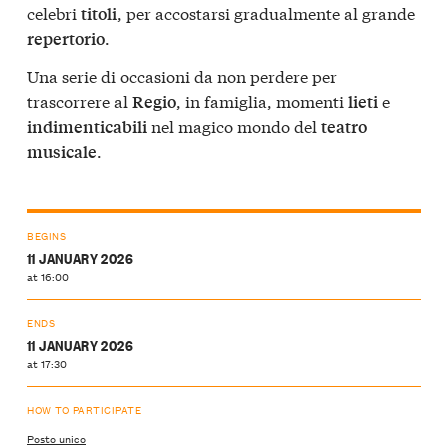
celebri
, per accostarsi gradualmente al grande
titoli
.
repertorio
Una serie di occasioni da non perdere per
trascorrere al
, in famiglia, momenti
e
Regio
lieti
nel magico mondo del
indimenticabili
teatro
.
musicale
BEGINS
11 JANUARY 2026
at 16:00
ENDS
11 JANUARY 2026
at 17:30
HOW TO PARTICIPATE
Posto unico