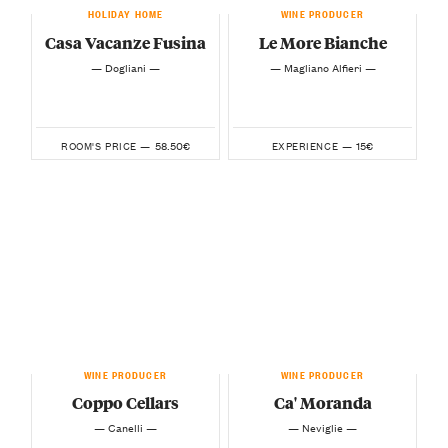
HOLIDAY HOME
WINE PRODUCER
Casa Vacanze Fusina
Le More Bianche
— Dogliani —
— Magliano Alfieri —
58.50€
15€
ROOM'S PRICE —
EXPERIENCE —
WINE PRODUCER
WINE PRODUCER
Coppo Cellars
Ca' Moranda
— Canelli —
— Neviglie —