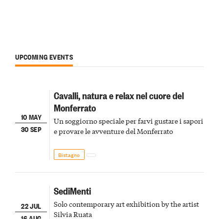
UPCOMING EVENTS
Cavalli, natura e relax nel cuore del
Monferrato
10 MAY
Un soggiorno speciale per farvi gustare i sapori
30 SEP
e provare le avventure del Monferrato
Bistagno
SediMenti
Solo contemporary art exhibition by the artist
22 JUL
Silvia Ruata
16 AUG