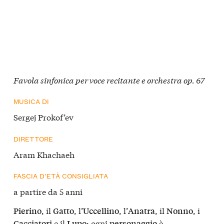
Favola sinfonica per voce recitante e orchestra op. 67
MUSICA DI
Sergej Prokof’ev
DIRETTORE
Aram Khachaeh
FASCIA D’ETÀ CONSIGLIATA
a partire da 5 anni
, il
, l’
, l’
, il
, i
Pierino
Gatto
Uccellino
Anatra
Nonno
e il
: ogni
è
Cacciatori
Lupo
personaggio