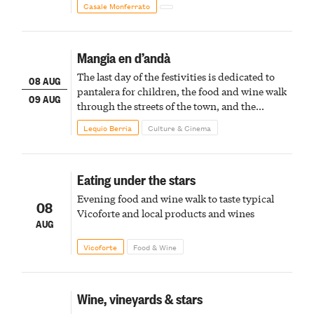
Casale Monferrato
Mangia en d’andà
The last day of the festivities is dedicated to
08 AUG
pantalera for children, the food and wine walk
09 AUG
through the streets of the town, and the
fireworks finale
Lequio Berria
Culture & Cinema
Eating under the stars
Evening food and wine walk to taste typical
08
Vicoforte and local products and wines
AUG
Vicoforte
Food & Wine
Wine, vineyards & stars