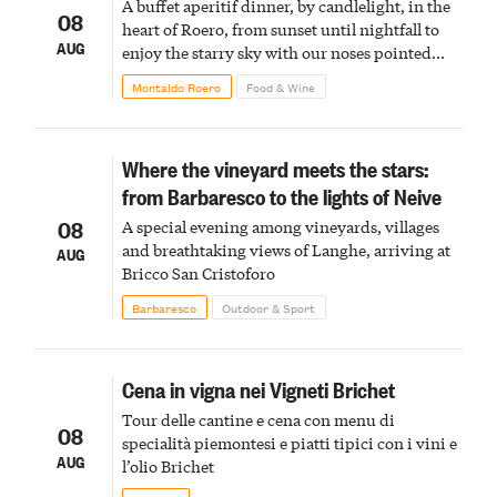
A buffet aperitif dinner, by candlelight, in the
08
heart of Roero, from sunset until nightfall to
AUG
enjoy the starry sky with our noses pointed
upward
Montaldo Roero
Food & Wine
Where the vineyard meets the stars:
from Barbaresco to the lights of Neive
08
A special evening among vineyards, villages
and breathtaking views of Langhe, arriving at
AUG
Bricco San Cristoforo
Barbaresco
Outdoor & Sport
Cena in vigna nei Vigneti Brichet
Tour delle cantine e cena con menu di
08
specialità piemontesi e piatti tipici con i vini e
AUG
l’olio Brichet