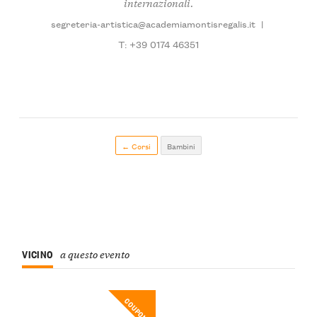
internazionali.
segreteria-artistica@academiamontisregalis.it
|
T: +39 0174 46351
← Corsi
Bambini
VICINO
a questo evento
COUPON