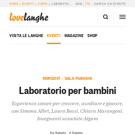
HOME
»
EVENTI
»
CORSI
»
LABORATORIO PER BAMBINI
ENG
ITA
CARICA UN EVENTO
love
langhe
VISITA LE LANGHE
EVENTI
MAGAZINE
SHOP
MONDOVÌ — SALA PUGNANI
Laboratorio per bambini
Esperienze sonore per crescere, ascoltare e giocare,
con Simona Albri, Laura Bossi, Chiara Marangoni.
Insegnanti associate Aigam
Da Sabato
A Sabato