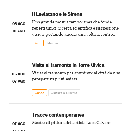
Il Leviatano e le Sirene
Una grande mostra temporanea che fonde
05 AGO
reperti unici, ricerca scientifica e suggestione
10 AGO
visiva, portando ancora una volta al centro
della scena le meraviglie del passato astigiano
Asti
Mostre
Visite al tramonto in Torre Civica
Visita al tramonto per ammirare al città da una
06 AGO
prospettiva privilegiata
07 AGO
Cuneo
Cultura & Cinema
Tracce contemporanee
Mostra di pittura dell'artista Luca Olivero
07 AGO
17 AGO