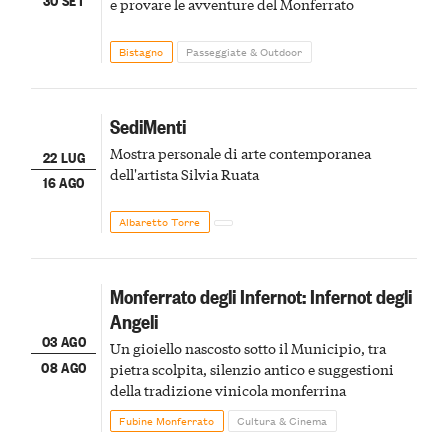
e provare le avventure del Monferrato
Bistagno
Passeggiate & Outdoor
SediMenti
Mostra personale di arte contemporanea
22 LUG
dell'artista Silvia Ruata
16 AGO
Albaretto Torre
Monferrato degli Infernot: Infernot degli
Angeli
03 AGO
Un gioiello nascosto sotto il Municipio, tra
08 AGO
pietra scolpita, silenzio antico e suggestioni
della tradizione vinicola monferrina
Fubine Monferrato
Cultura & Cinema