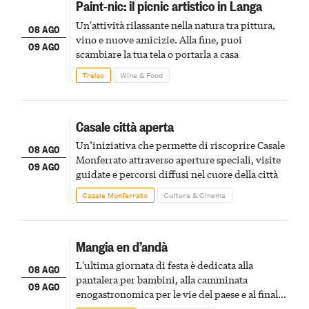
Paint-nic: il picnic artistico in Langa
Un'attività rilassante nella natura tra pittura,
08 AGO
vino e nuove amicizie. Alla fine, puoi
09 AGO
scambiare la tua tela o portarla a casa
Treiso
Wine & Food
Casale città aperta
Un’iniziativa che permette di riscoprire Casale
08 AGO
Monferrato attraverso aperture speciali, visite
09 AGO
guidate e percorsi diffusi nel cuore della città
Casale Monferrato
Cultura & Cinema
Mangia en d’andà
L'ultima giornata di festa è dedicata alla
08 AGO
pantalera per bambini, alla camminata
09 AGO
enogastronomica per le vie del paese e al finale
pirotecnico