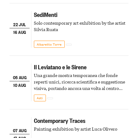
SediMenti
Solo contemporary art exhibition by the artist
22 JUL
Silvia Ruata
16 AUG
Albaretto Torre
Il Leviatano e le Sirene
Una grande mostra temporanea che fonde
05 AUG
reperti unici, ricerca scientifica e suggestione
10 AUG
visiva, portando ancora una volta al centro
della scena le meraviglie del passato astigiano
Asti
Contemporary Traces
Painting exhibition by artist Luca Olivero
07 AUG
17 AUG