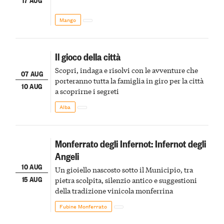
Mango
Il gioco della città
Scopri, indaga e risolvi con le avventure che
07 AUG
porteranno tutta la famiglia in giro per la città
10 AUG
a scoprirne i segreti
Alba
Monferrato degli Infernot: Infernot degli
Angeli
10 AUG
Un gioiello nascosto sotto il Municipio, tra
15 AUG
pietra scolpita, silenzio antico e suggestioni
della tradizione vinicola monferrina
Fubine Monferrato