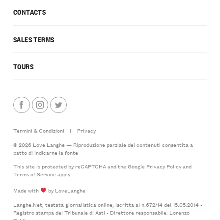
CONTACTS
SALES TERMS
TOURS
Termini & Condizioni
|
Privacy
© 2026 Love Langhe — Riproduzione parziale dei contenuti consentita a
patto di indicarne la fonte
This site is protected by reCAPTCHA and the Google
Privacy Policy
and
Terms of Service
apply
Made with
by LoveLanghe
Langhe.Net, testata giornalistica online, iscritta al n.672/14 del 15.05.2014 -
Registro stampa del Tribunale di Asti - Direttore responsabile: Lorenzo
Tablino.