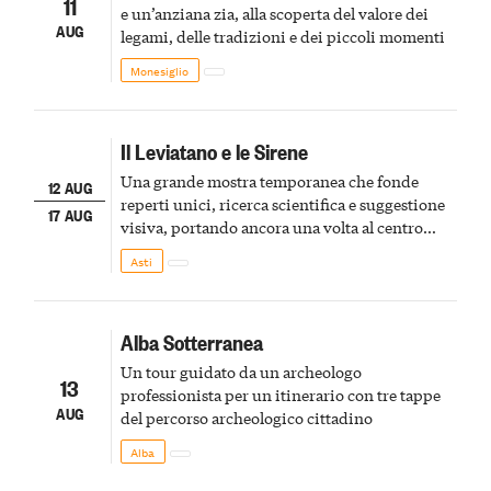
11
e un’anziana zia, alla scoperta del valore dei
AUG
legami, delle tradizioni e dei piccoli momenti
Monesiglio
Il Leviatano e le Sirene
Una grande mostra temporanea che fonde
12 AUG
reperti unici, ricerca scientifica e suggestione
17 AUG
visiva, portando ancora una volta al centro
della scena le meraviglie del passato astigiano
Asti
Alba Sotterranea
Un tour guidato da un archeologo
13
professionista per un itinerario con tre tappe
AUG
del percorso archeologico cittadino
Alba