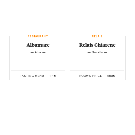
RESTAURANT
RELAIS
Albamare
Relais Chiarene
— Alba —
— Novello —
44€
250€
TASTING MENU —
ROOM'S PRICE —