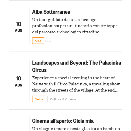
Alba Sotterranea
Un tour guidato da un archeologo
10
professionista per un itinerario con tre tappe
AUG
del percorso archeologico cittadino
Alba
Landscapes and Beyond: The Palacinka
Circus
10
Experience a special evening in the heart of
Neive with Il Circo Palacinka, a traveling show
AUG
through the streets of the village. At the end,
Cascina Fonda Winery will offer a tasting of
Neive
Culture & Cinema
two sparkling wines.
Cinema all’aperto: Gioia mia
Un viaggio tenero e nostalgico tra un bambino