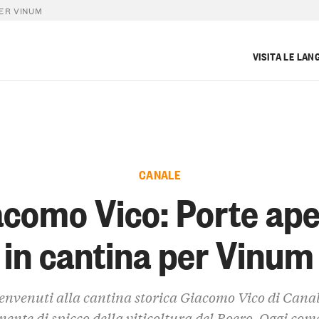
ER VINUM
VISITA LE LAN
CANALE
acomo Vico: Porte ape
in cantina per Vinum
envenuti alla cantina storica Giacomo Vico di Canal
nente di spicco della viticoltura del Roero. Oggi come