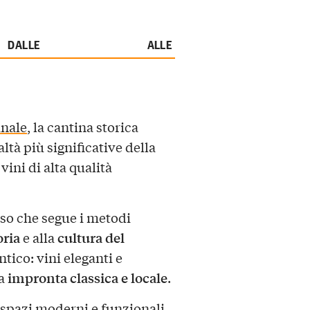
DALLE
ALLE
nale
, la cantina storica
ltà più significative della
vini di alta qualità
esso che segue i metodi
oria
cultura del
e alla
ntico: vini eleganti e
impronta classica e locale
ra
.
i spazi moderni e funzionali,