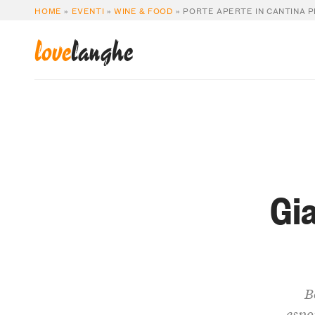
HOME
»
EVENTI
»
WINE & FOOD
»
PORTE APERTE IN CANTINA P
love
langhe
Gi
B
espo