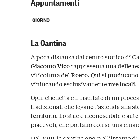
Appuntamenti
GIORNO
La Cantina
A poca distanza dal centro storico di
Ca
Giacomo Vico
rappresenta una delle rea
Roero
viticoltura del
. Qui si producono 
uve locali
vinificando esclusivamente
.
Ogni etichetta è il risultato di un proc
st
tradizionali che legano l’azienda alla
territorio
. Lo stile è riconoscibile e aute
piacevoli, che portano con sé una chia
Dal 2010, la cantina opera all’interno d