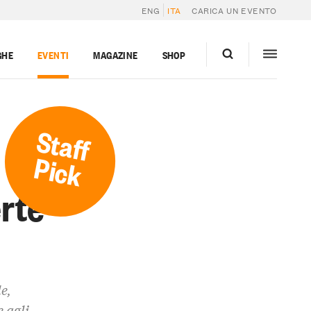
ENG
ITA
CARICA UN EVENTO
GHE
EVENTI
MAGAZINE
SHOP
Staff
Pick
rte
e,
 agli