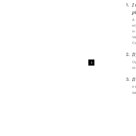
1.
I 
p
A 
et
in
Va
Ca
2.
I
Og
1
st
3.
I
Il
d