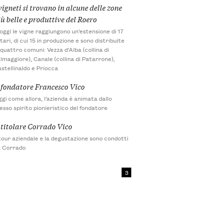
vigneti si trovano in alcune delle zone
iù belle e produttive del Roero
oggi le vigne raggiungono un’estensione di 17
tari, di cui 15 in produzione e sono distribuite
 quattro comuni: Vezza d’Alba (collina di
lmaggiore), Canale (collina di Patarrone),
stellinaldo e Priocca
l fondatore Francesco Vico
gi come allora, l’azienda è animata dallo
esso spirito pionieristico del fondatore
l titolare Corrado Vico
 tour aziendale e la degustazione sono condotti
a Corrado
3