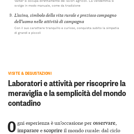
Valter si occupa direttamente dei lavori agricoli. La vendemmia si
svolge in modo manuale, come da tradizione
3.
L’asino, simbolo della vita rurale e prezioso compagno
dell’uomo nelle attività di campagna
Con il suo carattere tranquillo e curioso, conquista subito la simpatia
di grandi e piccoli
VISITE & DEGUSTAZIONI
Laboratori e attività per riscoprire la
meraviglia e la semplicità del mondo
contadino
O
gni esperienza è un’occasione per
,
osservare
e
il mondo rurale: dal ciclo
imparare
scoprire