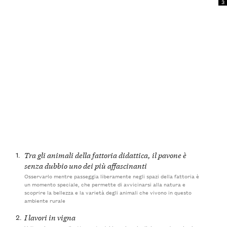
3
1.
Tra gli animali della fattoria didattica, il pavone è
senza dubbio uno dei più affascinanti
Osservarlo mentre passeggia liberamente negli spazi della fattoria è
un momento speciale, che permette di avvicinarsi alla natura e
scoprire la bellezza e la varietà degli animali che vivono in questo
ambiente rurale
2.
I lavori in vigna