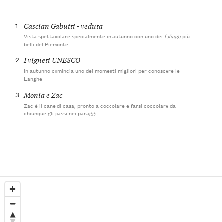
1.
Cascian Gabutti - veduta
Vista spettacolare specialmente in autunno con uno dei
foliage
più
belli del Piemonte
2.
I vigneti UNESCO
In autunno comincia uno dei momenti migliori per conoscere le
Langhe
3.
Monia e Zac
Zac è il cane di casa, pronto a coccolare e farsi coccolare da
chiunque gli passi nei paraggi