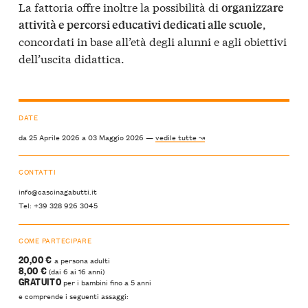
La fattoria offre inoltre la possibilità di
organizzare
,
attività e percorsi educativi dedicati alle scuole
concordati in base all’età degli alunni e agli obiettivi
dell’uscita didattica.
DATE
da 25 Aprile 2026 a 03 Maggio 2026 —
vedile tutte ↝
CONTATTI
info@cascinagabutti.it
Tel: +39 328 926 3045
COME PARTECIPARE
20,00 €
a persona adulti
8,00 €
(dai 6 ai 16 anni)
GRATUITO
per i bambini fino a 5 anni
e comprende i seguenti assaggi: