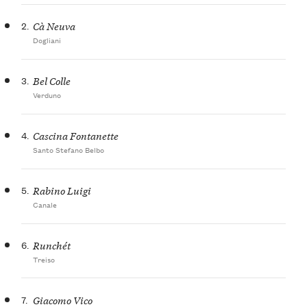
2.
Cà Neuva
Dogliani
3.
Bel Colle
Verduno
4.
Cascina Fontanette
Santo Stefano Belbo
5.
Rabino Luigi
Canale
6.
Runchét
Treiso
7.
Giacomo Vico