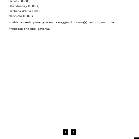
Barolo DOCG,
Chardonnay DOCG,
Barbera d’Alba DOC,
Nebbiolo DOCG
In abbinamento pane, grissini, assaggio di formaggi, salumi, nocciole
Prenotazione obbligatoria.
1
2