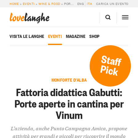
HOME
»
EVENTI
»
WINE & FOOD
»
PORTE APERTE IN CANTINA PER VINUM
ENG
ITA
CARICA UN EVENTO
love
langhe
VISITA LE LANGHE
EVENTI
MAGAZINE
SHOP
Staff
Pick
MONFORTE D’ALBA
Fattoria didattica Gabutti:
Porte aperte in cantina per
Vinum
L’azienda, anche Punto Campagna Amica, propone
attività per grandi e piccoli per riscoprire il mondo