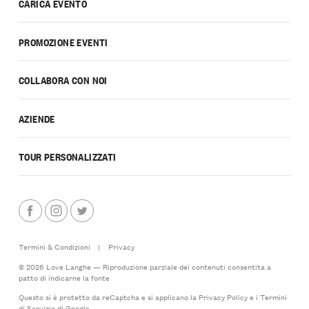
CARICA EVENTO
PROMOZIONE EVENTI
COLLABORA CON NOI
AZIENDE
TOUR PERSONALIZZATI
Termini & Condizioni
|
Privacy
© 2026 Love Langhe — Riproduzione parziale dei contenuti consentita a
patto di indicarne la fonte
Questo si è protetto da reCaptcha e si applicano la
Privacy Policy
e i
Termini
di Servizio
di Google