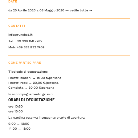
DATE
da 25 Aprile 2026 a 03 Maggio 2026 —
vedile tutte ↝
CONTATTI
info@runchet.it
Tel: +39 338 168 7927
Mob: +39 333 932 7459
COME PARTECIPARE
Tipologie di degustazione
I nostri bianchi → 15,00 €/persona
I nostri rossi → 20,00 €/persona
Completa → 30,00 €/persona
In accompagnamento grissini.
ORARI DI DEGUSTAZIONE
ore 10:30
ore 15:00
La cantina osserva il seguente orario di apertura:
9:00 → 12:00
14:00 → 18:00