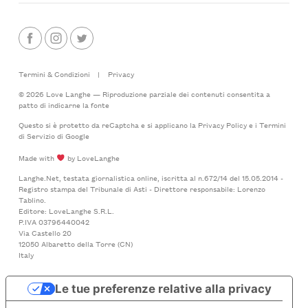
Termini & Condizioni
|
Privacy
© 2026 Love Langhe — Riproduzione parziale dei contenuti consentita a
patto di indicarne la fonte
Questo si è protetto da reCaptcha e si applicano la
Privacy Policy
e i
Termini
di Servizio
di Google
Made with
by LoveLanghe
Langhe.Net, testata giornalistica online, iscritta al n.672/14 del 15.05.2014 -
Registro stampa del Tribunale di Asti - Direttore responsabile: Lorenzo
Tablino.
Editore: LoveLanghe S.R.L.
P.IVA 03796440042
Via Castello 20
12050 Albaretto della Torre (CN)
Italy
Le tue preferenze relative alla privacy