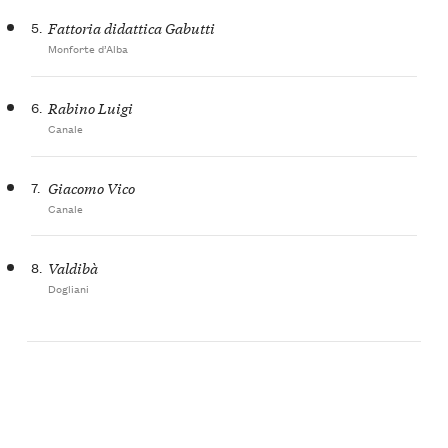
5.
Fattoria didattica Gabutti
Monforte d’Alba
6.
Rabino Luigi
Canale
7.
Giacomo Vico
Canale
8.
Valdibà
Dogliani