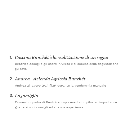
1.
Cascina Runchét è la realizzazione di un sogno
Beatrice accoglie gli ospiti in visita e si occupa della degustazione
guidata
2.
Andrea - Azienda Agricola Runchét
Andrea al lavoro tra i filari durante la vendemmia manuale
3.
La famiglia
Domenico, padre di Beatrice, rappresenta un pilastro importante
grazie ai suoi consigli ed alla sua esperienza