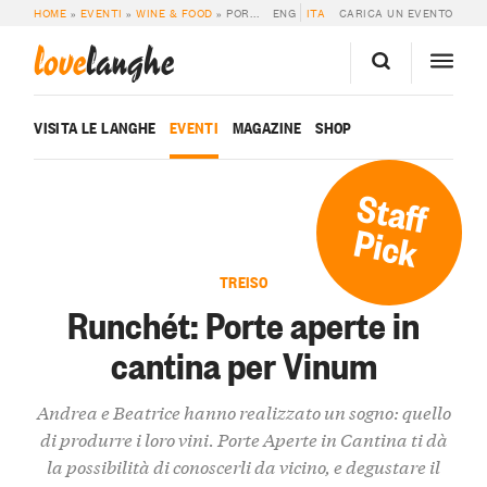
HOME
»
EVENTI
»
WINE & FOOD
»
PORTE APERTE IN CANTINA PER VINUM
ENG
ITA
CARICA UN EVENTO
love
langhe
VISITA LE LANGHE
EVENTI
MAGAZINE
SHOP
Staff
Pick
TREISO
Runchét: Porte aperte in
cantina per Vinum
Andrea e Beatrice hanno realizzato un sogno: quello
di produrre i loro vini. Porte Aperte in Cantina ti dà
la possibilità di conoscerli da vicino, e degustare il