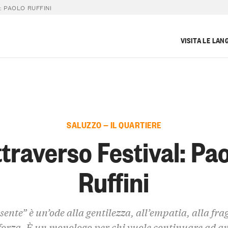
 PAOLO RUFFINI
VISITA LE LAN
SALUZZO — IL QUARTIERE
traverso Festival: Pa
Ruffini
sente” è un’ode alla gentilezza, all’empatia, alla frag
forza. È un monologo per chi vuole continuare ad am