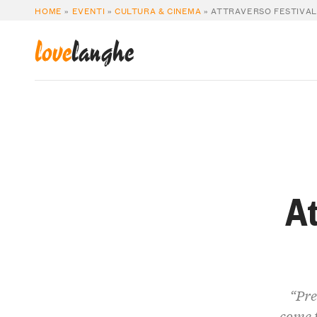
HOME
»
EVENTI
»
CULTURA & CINEMA
»
ATTRAVERSO FESTIVAL:
love
langhe
At
“Pre
come 