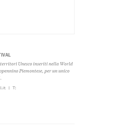
TIVAL
territori Unesco inseriti nella World
Appennino Piemontese, per un unico
.
.it
|
T: