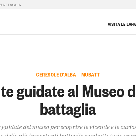
 BATTAGLIA
VISITA LE LAN
CERESOLE D’ALBA — MUBATT
ite guidate al Museo d
battaglia
e guidate del museo per scoprire le vicende e le curios
a delle più importanti battaglie combattute da eserc