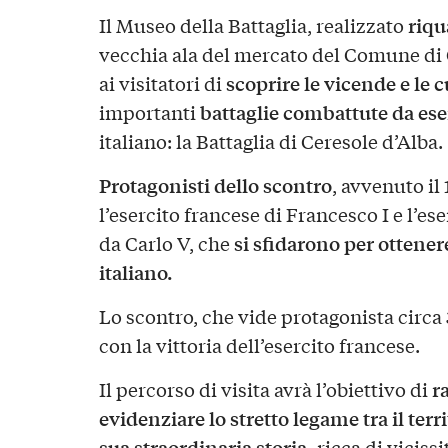
riqu
Il Museo della Battaglia, realizzato
vecchia ala del mercato del Comune di 
scoprire le vicende e le c
ai visitatori di
battaglie combattute da eser
importanti
italiano: la Battaglia di Ceresole d’Alba.
Protagonisti dello scontro
, avvenuto il
l’esercito francese di Francesco I e l’es
si sfidarono per ottener
da Carlo V, che
italiano.
Lo scontro, che vide protagonista circa
con la vittoria dell’esercito francese.
ra
Il percorso di visita avrà l’obiettivo di
evidenziare lo stretto legame tra il terr
sua straordinaria storia,
ricca di vicissi