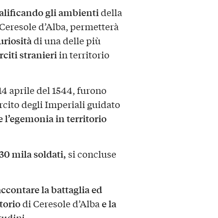
alificando gli ambienti
della
Ceresole d’Alba, permetterà
uriosità
di una delle più
citi stranieri
in territorio
 14 aprile del 1544, furono
ercito degli Imperiali guidato
e l’egemonia in territorio
30 mila soldati,
si concluse
ccontare la battaglia ed
itorio
e la
di Ceresole d’Alba
tudini.