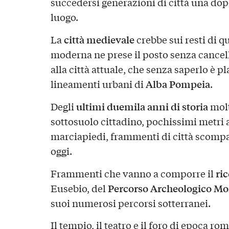
succedersi generazioni di città una dop
luogo.
città medievale
La
crebbe sui resti di q
moderna ne prese il posto senza cancellar
alla città attuale, che senza saperlo è 
Alba Pompeia
lineamenti urbani di
.
ultimi duemila anni di storia
Degli
molt
sottosuolo cittadino, pochissimi metri al
marciapiedi, frammenti di città scompar
oggi.
ri
Frammenti che vanno a comporre il
Percorso Archeologico M
Eusebio, del
suoi numerosi percorsi sotterranei.
Il tempio, il teatro e il foro di epoca ro