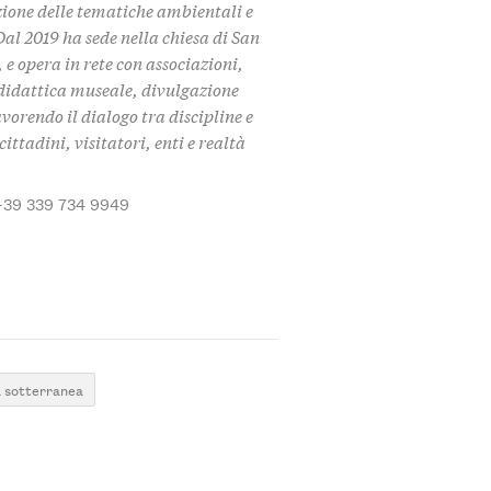
zione delle tematiche ambientali e
Dal 2019 ha sede nella chiesa di San
 e opera in rete con associazioni,
i didattica museale, divulgazione
avorendo il dialogo tra discipline e
ittadini, visitatori, enti e realtà
+39 339 734 9949
a sotterranea