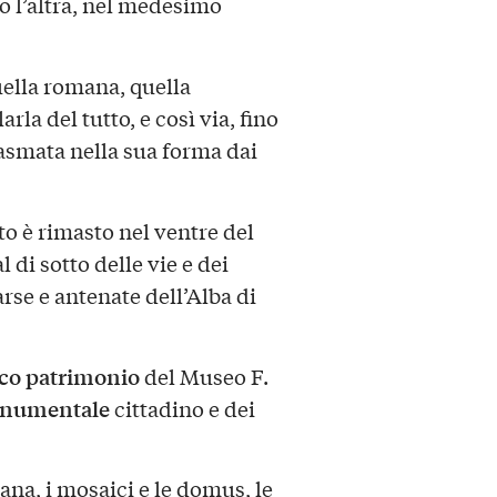
o l’altra, nel medesimo
uella romana, quella
la del tutto, e così via, fino
plasmata nella sua forma dai
o è rimasto nel ventre del
 di sotto delle vie e dei
se e antenate dell’Alba di
cco patrimonio
del Museo F.
onumentale
cittadino e dei
mana, i mosaici e le domus, le