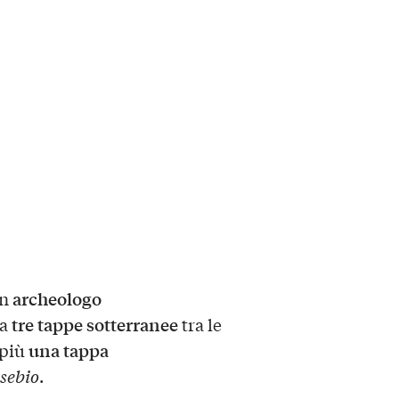
archeologo
un
tre tappe sotterranee
 a
tra le
una tappa
 più
sebio
.