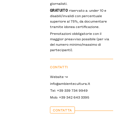
giornalisti.
GRATUITO
riservato a: under 10 e
disabili/invalidi con percentuale
superiore al 75%, da documentare
tramite idonea certificazione.
Prenotazioni obbligatorie con il
maggior preavviso possibile (per via
del numero minimo/massimo di
partecipanti).
CONTATTI
Website ↝
info@ambientecultura.it
Tel: +39 339 734 9949
Mob: +39 342 643 3395
CONTATTA