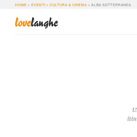
HOME
»
EVENTI
»
CULTURA & CINEMA
»
ALBA SOTTERRANEA
love
langhe
U
iti