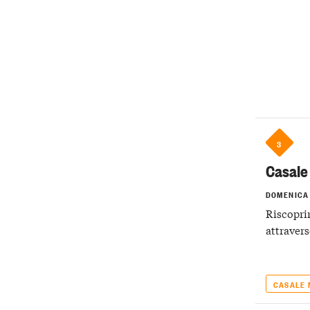
3
Casale 
DOMENICA
Riscopri
attravers
CASALE