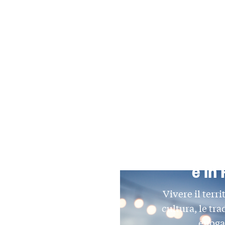
Sagre e Fi
e in
Vivere il terri
cultura, le tra
enoga