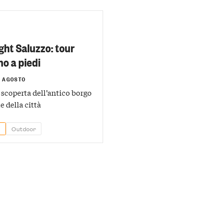
ght Saluzzo: tour
o a piedi
8 AGOSTO
 scoperta dell’antico borgo
 della città
Outdoor
O