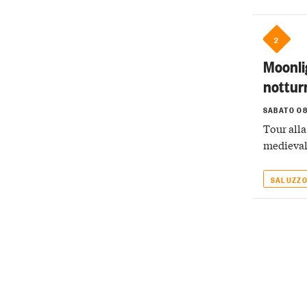
2
Moonli
notturn
SABATO 0
Tour alla
medievale
SALUZZ