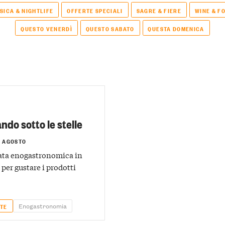
SICA & NIGHTLIFE
OFFERTE SPECIALI
SAGRE & FIERE
WINE & F
QUESTO VENERDÌ
QUESTO SABATO
QUESTA DOMENICA
do sotto le stelle
8 AGOSTO
ata enogastronomica in
per gustare i prodotti
Enogastronomia
TE