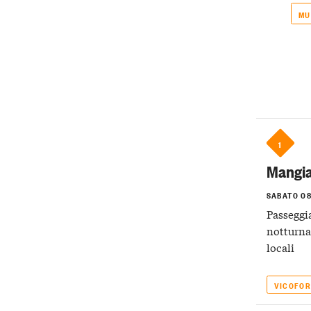
MU
1
Mangian
SABATO 0
Passeggi
notturna 
locali
VICOFOR