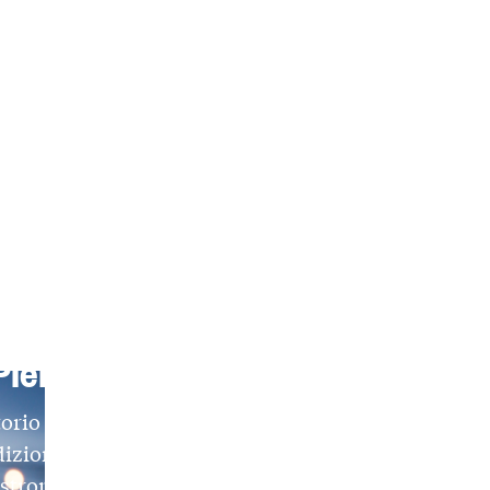
ere nelle Langhe
 Piemonte
torio attraverso la sua
dizioni e le eccellenze
stronomiche