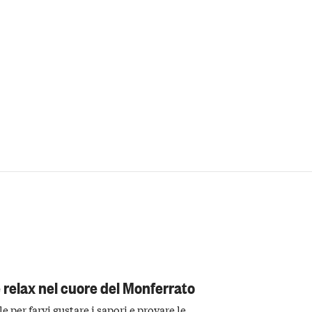
e relax nel cuore del Monferrato
 per farvi gustare i sapori e provare le