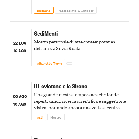
Bistagno
Passeggiate & Outdoor
SediMenti
Mostra personale di arte contemporanea
22 LUG
dell'artista Silvia Ruata
16 AGO
Albaretto Torre
Il Leviatano e le Sirene
Una grande mostra temporanea che fonde
05 AGO
reperti unici, ricerca scientifica e suggestione
10 AGO
visiva, portando ancora una volta al centro
della scena le meraviglie del passato astigiano
Asti
Mostre