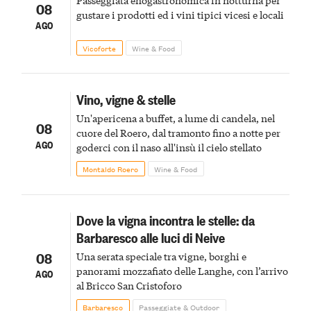
Passeggiata enogastronomica in notturna per
08
gustare i prodotti ed i vini tipici vicesi e locali
AGO
Vicoforte
Wine & Food
Vino, vigne & stelle
Un'apericena a buffet, a lume di candela, nel
08
cuore del Roero, dal tramonto fino a notte per
AGO
goderci con il naso all'insù il cielo stellato
Montaldo Roero
Wine & Food
Dove la vigna incontra le stelle: da
Barbaresco alle luci di Neive
08
Una serata speciale tra vigne, borghi e
panorami mozzafiato delle Langhe, con l’arrivo
AGO
al Bricco San Cristoforo
Barbaresco
Passeggiate & Outdoor