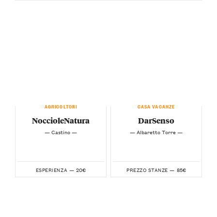
AGRICOLTORI
CASA VACANZE
NoccioleNatura
DarSenso
— Castino —
— Albaretto Torre —
20€
85€
ESPERIENZA —
PREZZO STANZE —