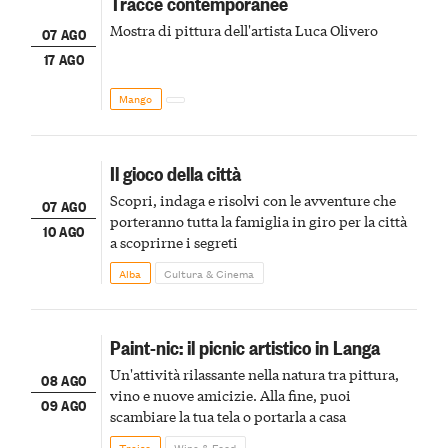
Tracce contemporanee
Mostra di pittura dell'artista Luca Olivero
07 AGO
17 AGO
Mango
Il gioco della città
Scopri, indaga e risolvi con le avventure che
07 AGO
porteranno tutta la famiglia in giro per la città
10 AGO
a scoprirne i segreti
Alba
Cultura & Cinema
Paint-nic: il picnic artistico in Langa
Un'attività rilassante nella natura tra pittura,
08 AGO
vino e nuove amicizie. Alla fine, puoi
09 AGO
scambiare la tua tela o portarla a casa
Treiso
Wine & Food