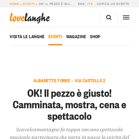
HOME
»
EVENTI
»
OK! IL PEZZO È GIUSTO! CAMMINATA, MOSTRA, CENA E SPETTACOLO
ENG
ITA
CARICA UN EVENTO
love
langhe
VISITA LE LANGHE
EVENTI
MAGAZINE
SHOP
ALBARETTO TORRE — VIA CASTELLO 2
OK! Il pezzo è giusto!
Camminata, mostra, cena e
spettacolo
Scavalcamontagne fa tappa con uno spettacolo
musicale partecipato che porta in paese lo spirito del