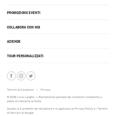
PROMOZIONE EVENTI
COLLABORA CON NOI
AZIENDE
TOUR PERSONALIZZATI
Termini & Condizioni
|
Privacy
© 2026 Love Langhe — Riproduzione parziale dei contenuti consentita a
patto di indicarne la fonte
Questo si è protetto da reCaptcha e si applicano la
Privacy Policy
e i
Termini
di Servizio
di Google