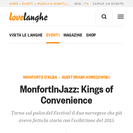
HOME
»
EVENTI
»
MUSICA & NIGHTLIFE
»
MONFORTINJAZZ: KINGS OF CONVEN
ENG
ITA
CARICA UN EVENTO
love
langhe
VISITA LE LANGHE
EVENTI
MAGAZINE
SHOP
MONFORTE D’ALBA — AUDITORIUM HORSZOWSKI
MonfortInJazz: Kings of
Convenience
Torna sul palco del Festival il duo norvegese che già
aveva fatto la storia con l'esibizione del 2015