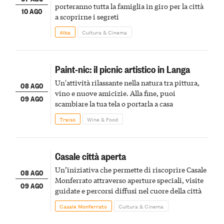
porteranno tutta la famiglia in giro per la città
10 AGO
a scoprirne i segreti
Alba
Cultura & Cinema
Paint-nic: il picnic artistico in Langa
Un'attività rilassante nella natura tra pittura,
08 AGO
vino e nuove amicizie. Alla fine, puoi
09 AGO
scambiare la tua tela o portarla a casa
Treiso
Wine & Food
Casale città aperta
Un’iniziativa che permette di riscoprire Casale
08 AGO
Monferrato attraverso aperture speciali, visite
09 AGO
guidate e percorsi diffusi nel cuore della città
Casale Monferrato
Cultura & Cinema