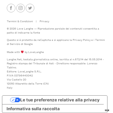
Termini & Condizioni
|
Privacy
© 2026 Love Langhe — Riproduzione parziale dei contenuti consentita a
patto di indicarne la fonte
Questo si è protetto da reCaptcha e si applicano la
Privacy Policy
e i
Termini
di Servizio
di Google
Made with
by LoveLanghe
Langhe.Net, testata giornalistica online, iscritta al n.672/14 del 15.05.2014 -
Registro stampa del Tribunale di Asti - Direttore responsabile: Lorenzo
Tablino.
Editore: LoveLanghe S.R.L.
P.IVA 03796440042
Via Castello 20
12050 Albaretto della Torre (CN)
Italy
Le tue preferenze relative alla privacy
Informativa sulla raccolta