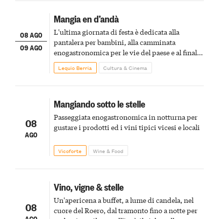
Mangia en d’andà
L'ultima giornata di festa è dedicata alla
08 AGO
pantalera per bambini, alla camminata
09 AGO
enogastronomica per le vie del paese e al finale
pirotecnico
Lequio Berria
Cultura & Cinema
Mangiando sotto le stelle
Passeggiata enogastronomica in notturna per
08
gustare i prodotti ed i vini tipici vicesi e locali
AGO
Vicoforte
Wine & Food
Vino, vigne & stelle
Un'apericena a buffet, a lume di candela, nel
08
cuore del Roero, dal tramonto fino a notte per
AGO