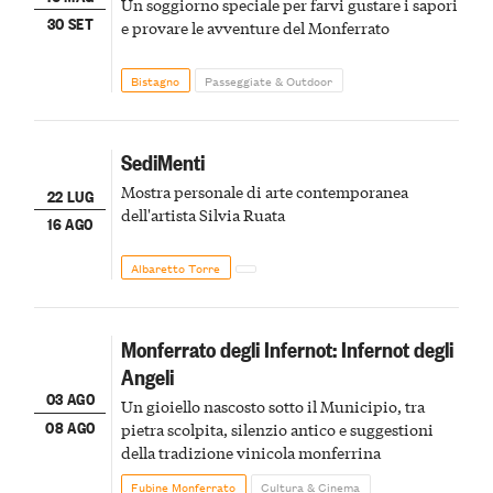
Un soggiorno speciale per farvi gustare i sapori
30 SET
e provare le avventure del Monferrato
Bistagno
Passeggiate & Outdoor
SediMenti
Mostra personale di arte contemporanea
22 LUG
dell'artista Silvia Ruata
16 AGO
Albaretto Torre
Monferrato degli Infernot: Infernot degli
Angeli
03 AGO
Un gioiello nascosto sotto il Municipio, tra
08 AGO
pietra scolpita, silenzio antico e suggestioni
della tradizione vinicola monferrina
Fubine Monferrato
Cultura & Cinema