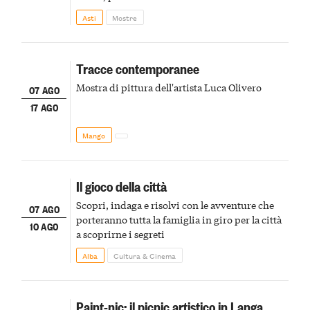
della scena le meraviglie del passato astigiano
Asti
Mostre
Tracce contemporanee
Mostra di pittura dell'artista Luca Olivero
07 AGO
17 AGO
Mango
Il gioco della città
Scopri, indaga e risolvi con le avventure che
07 AGO
porteranno tutta la famiglia in giro per la città
10 AGO
a scoprirne i segreti
Alba
Cultura & Cinema
Paint-nic: il picnic artistico in Langa