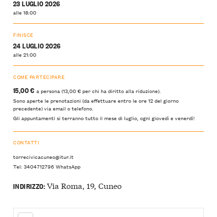
23 LUGLIO 2026
alle 18:00
FINISCE
24 LUGLIO 2026
alle 21:00
COME PARTECIPARE
15,00 €
a persona (13,00 € per chi ha diritto alla riduzione).
Sono aperte le prenotazioni (da effettuare entro le ore 12 del giorno
precedente) via email o telefono.
Gli appuntamenti si terranno tutto il mese di luglio, ogni giovedì e venerdì!
CONTATTI
torrecivicacuneo@itur.it
Tel: 3404712796 WhatsApp
Via Roma, 19, Cuneo
INDIRIZZO: