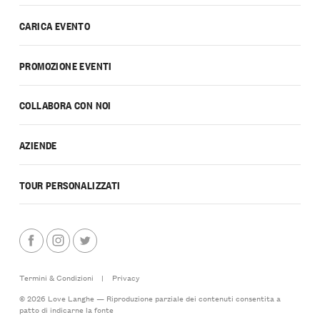
CARICA EVENTO
PROMOZIONE EVENTI
COLLABORA CON NOI
AZIENDE
TOUR PERSONALIZZATI
Termini & Condizioni
|
Privacy
© 2026 Love Langhe — Riproduzione parziale dei contenuti consentita a
patto di indicarne la fonte