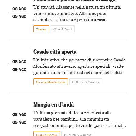
Un'attività rilassante nella natura tra pittura,
08 AGO
vino e nuove amicizie. Alla fine, puoi
09 AGO
scambiare la tua tela o portarla a casa
Treiso
Wine & Food
Casale città aperta
Un’iniziativa che permette di riscoprire Casale
08 AGO
Monferrato attraverso aperture speciali, visite
09 AGO
guidate e percorsi diffusi nel cuore della città
Casale Monferrato
Cultura & Cinema
Mangia en d’andà
L'ultima giornata di festa è dedicata alla
08 AGO
pantalera per bambini, alla camminata
09 AGO
enogastronomica per le vie del paese e al finale
pirotecnico
Lequio Berria
Cultura & Cinema