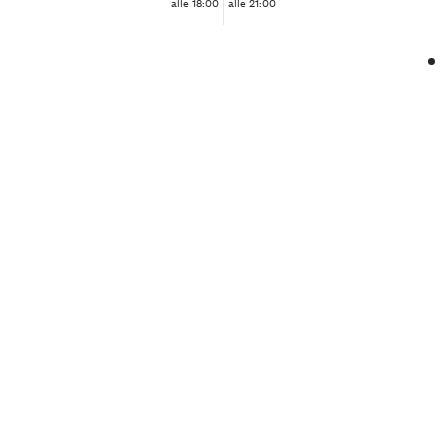
alle 18:00
alle 21:00
❮
❯