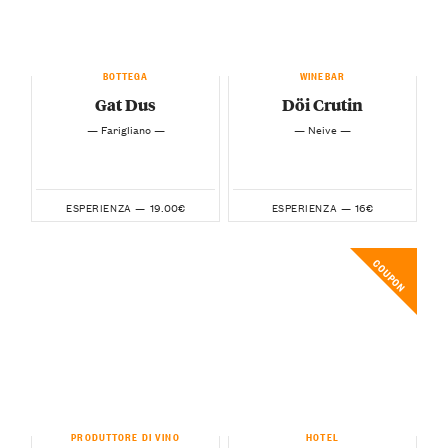
BOTTEGA
WINEBAR
Gat Dus
Döi Crutin
— Farigliano —
— Neive —
19.00€
16€
ESPERIENZA —
ESPERIENZA —
COUPON
PRODUTTORE DI VINO
HOTEL