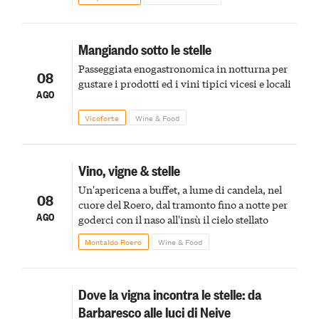
Mangiando sotto le stelle
Passeggiata enogastronomica in notturna per
08
gustare i prodotti ed i vini tipici vicesi e locali
AGO
Vicoforte
Wine & Food
Vino, vigne & stelle
Un'apericena a buffet, a lume di candela, nel
08
cuore del Roero, dal tramonto fino a notte per
AGO
goderci con il naso all'insù il cielo stellato
Montaldo Roero
Wine & Food
Dove la vigna incontra le stelle: da
Barbaresco alle luci di Neive