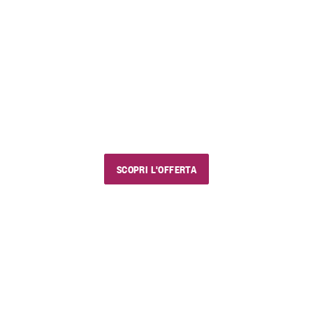
FINO AL 23 AGOSTO 2026
EstiVini
I nostri saldi estivi
Usa il codice sconto "estivini5" e goditi vini e
prodotti golosi, con chi vuoi e dove vuoi.
SCOPRI L'OFFERTA