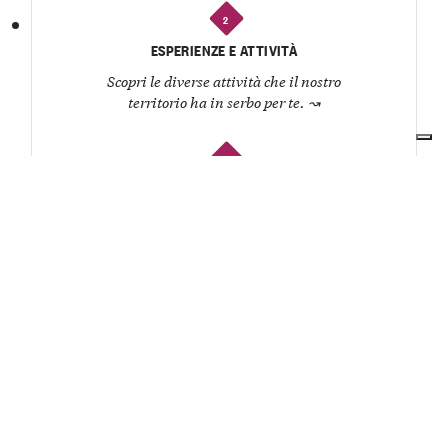
2
ESPERIENZE E ATTIVITÀ
Scopri le diverse attività che il nostro
territorio ha in serbo per te.
↝
3
RISTORANTI E OSTERIE
Organizza un pranzo o una cena e lasciati
coccolare dagli chef del territorio.
↝
4
CANTINE
Conosci i produttori, degusta i loro vini e
ascolta la storia di ogni etichetta.
↝