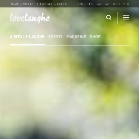
HOME
»
VISITA LE LANGHE
»
ESPERIENZE ENOGASTRONOMICHE
ENG
ITA
CARICA UN EVENTO
»
DEGUSTAZIO
love
langhe
VISITA LE LANGHE
EVENTI
MAGAZINE
SHOP