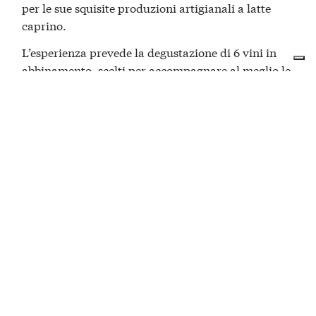
per le sue squisite produzioni artigianali a latte
caprino.
L’esperienza prevede la degustazione di
6 vini in
abbinamento
, scelti per accompagnare al meglio le
sfumature fresche, cremose e saporite dei formaggi
locali.
Un
incontro semplice e squisito tra cantina e
, tra calice e assaggio, che permette di
caseificio
scoprire Moasca attraverso due eccellenze nate
nello stesso paesaggio: le vigne e i pascoli,
la
, il racconto del vino e quello
Barbera e le robiole
del latte lavorato con cura.
PREZZO
€35 per Persona