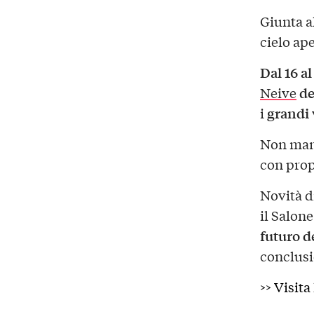
Giunta a
cielo ape
Dal 16 a
de
Neive
grandi 
i
Non manc
con propo
Novità d
il Salon
futuro d
conclusi
>>
Visita