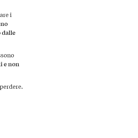
are i
nno
 dalle
ossono
i e non
 perdere.