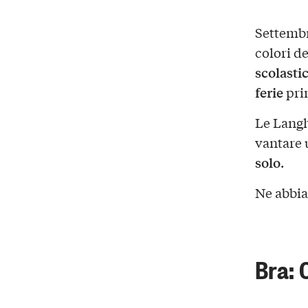
Settembr
colori de
scolasti
ferie
prim
Le Langh
vantare 
solo
.
Ne abbia
Bra: 