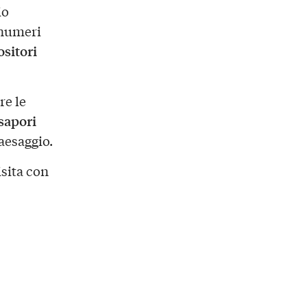
io
 numeri
sitori
re le
sapori
aesaggio.
isita con