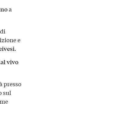
ino
a
 di
izione e
eivesi
.
al vivo
rà presso
o sul
ome