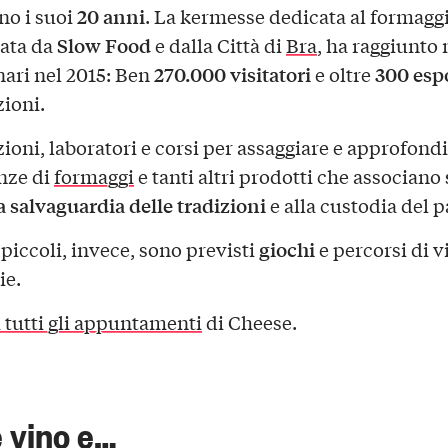
20 anni
no i suoi
. La kermesse dedicata al formagg
Slow Food
ata da
e dalla Città di
Bra
, ha raggiunto
270.000 visitatori
300 espo
nari nel 2015: Ben
e oltre
zioni.
ioni, laboratori e corsi per assaggiare e approfondi
nze di
formaggi
e tanti altri prodotti che associano
a salvaguardia delle tradizioni
e alla custodia del p
giochi
 piccoli, invece, sono previsti
e percorsi di v
ie.
 tutti gli appuntamenti
di Cheese.
 vino e…