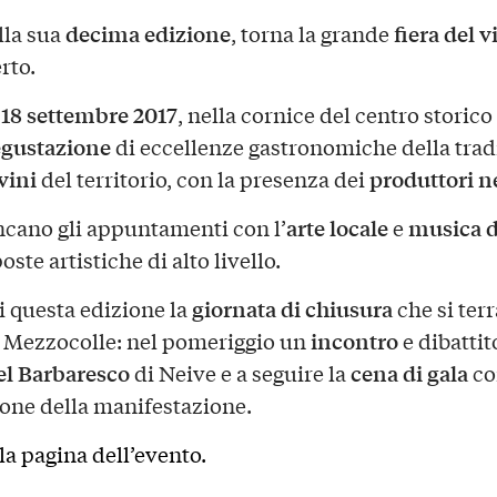
decima edizione
fiera del v
lla sua
, torna la grande
rto.
l 18 settembre 2017
, nella cornice del centro storico
gustazione
di eccellenze gastronomiche della trad
vini
produttori n
del territorio, con la presenza dei
arte locale
musica d
ano gli appuntamenti con l’
e
ste artistiche di alto livello.
giornata di chiusura
i questa edizione la
che si ter
incontro
e Mezzocolle: nel pomeriggio un
e dibattit
el Barbaresco
cena di gala
di Neive e a seguire la
c
one della manifestazione.
 la pagina
dell’evento.