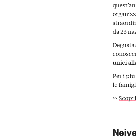
quest’an
organizz
straordi
da 23 na
Degustaz
conosce
unici all
Per i più
le famigl
>>
Scopri
Neive