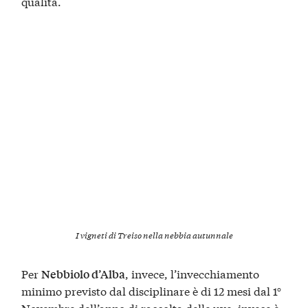
qualità.
I vigneti di Treiso nella nebbia autunnale
Per
, invece, l’invecchiamento
Nebbiolo d’Alba
minimo previsto dal disciplinare è di 12 mesi dal 1°
Novembre dell’anno di raccolta delle uve, invece è