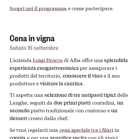
Scopri qui il programma
e come partecipare.
Cena in vigna
Sabato 16 settembre
L’azienda
Luigi Drocco
di Alba offre una
splendida
per assaporare i
esperienza enogastronomica
prodotti del territorio,
e il suo
conoscere il vino
produttore e
.
visitare la cantina
Ti aspetta una
delle
selezione di tre antipasti tipici
Langhe, seguiti da
contadini,
due primi piatti
un
piatto tradizionale con contorno e
secondo
un
creato dallo chef.
dessert
Se vuoi regalarti una
cena speciale tra i filari
in
o per una
con gli amici,
coppia
semplice uscita