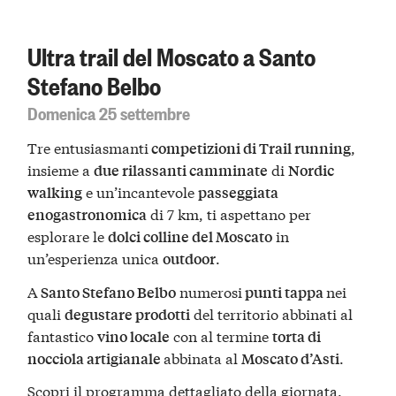
Ultra trail del Moscato a Santo
Stefano Belbo
Domenica 25 settembre
Tre entusiasmanti
,
competizioni di Trail running
insieme a
di
due rilassanti camminate
Nordic
e un’incantevole
walking
passeggiata
di 7 km, ti aspettano per
enogastronomica
esplorare le
in
dolci colline del Moscato
un’esperienza unica
.
outdoor
A
numerosi
nei
Santo Stefano Belbo
punti tappa
quali
del territorio abbinati al
degustare prodotti
fantastico
con al termine
vino locale
torta di
abbinata al
.
nocciola artigianale
Moscato d’Asti
Scopri il programma dettagliato
della giornata.