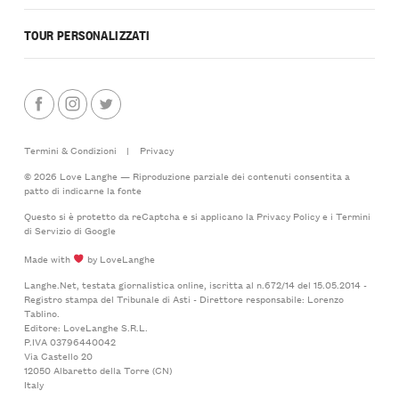
TOUR PERSONALIZZATI
Termini & Condizioni
|
Privacy
© 2026 Love Langhe — Riproduzione parziale dei contenuti consentita a
patto di indicarne la fonte
Questo si è protetto da reCaptcha e si applicano la
Privacy Policy
e i
Termini
di Servizio
di Google
Made with
by LoveLanghe
Langhe.Net, testata giornalistica online, iscritta al n.672/14 del 15.05.2014 -
Registro stampa del Tribunale di Asti - Direttore responsabile: Lorenzo
Tablino.
Editore: LoveLanghe S.R.L.
P.IVA 03796440042
Via Castello 20
12050 Albaretto della Torre (CN)
Italy