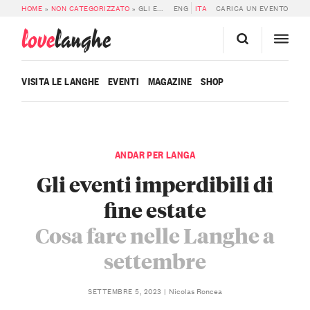
HOME
»
NON CATEGORIZZATO
»
GLI EVENTI IMPERDIBILI DI FINE ESTATE
ENG
ITA
CARICA UN EVENTO
love
langhe
VISITA LE LANGHE
EVENTI
MAGAZINE
SHOP
ANDAR PER LANGA
Gli eventi imperdibili di
fine estate
Cosa fare nelle Langhe a
settembre
Nicolas Roncea
SETTEMBRE 5, 2023