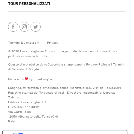
TOUR PERSONALIZZATI
Termini & Condizioni
|
Privacy
© 2026 Love Langhe — Riproduzione parziale dei contenuti consentita a
patto di indicarne la fonte
Questo si è protetto da reCaptcha e si applicano la
Privacy Policy
e i
Termini
di Servizio
di Google
Made with
by LoveLanghe
Langhe.Net, testata giornalistica online, iscritta al n.672/14 del 15.05.2014 -
Registro stampa del Tribunale di Asti - Direttore responsabile: Lorenzo
Tablino.
Editore: LoveLanghe S.R.L.
P.IVA 03796440042
Via Castello 20
12050 Albaretto della Torre (CN)
Italy