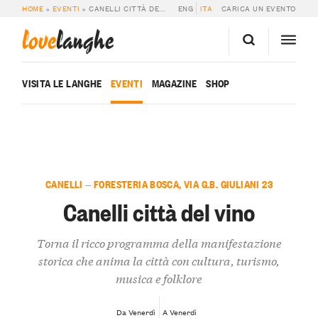
HOME
»
EVENTI
»
CANELLI CITTÀ DEL VINO
ENG
ITA
CARICA UN EVENTO
love
langhe
VISITA LE LANGHE
EVENTI
MAGAZINE
SHOP
CANELLI — FORESTERIA BOSCA, VIA G.B. GIULIANI 23
Canelli città del vino
Torna il ricco programma della manifestazione
storica che anima la città con cultura, turismo,
musica e folklore
Da Venerdì
A Venerdì