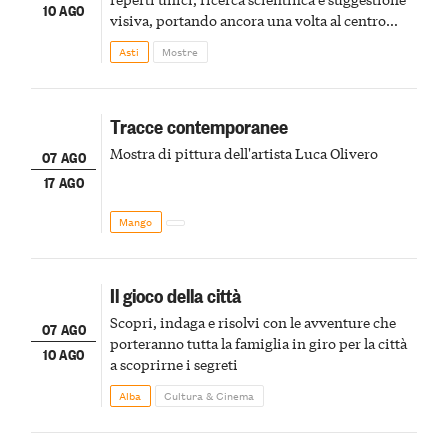
10 AGO
visiva, portando ancora una volta al centro
della scena le meraviglie del passato astigiano
Asti
Mostre
Tracce contemporanee
Mostra di pittura dell'artista Luca Olivero
07 AGO
17 AGO
Mango
Il gioco della città
Scopri, indaga e risolvi con le avventure che
07 AGO
porteranno tutta la famiglia in giro per la città
10 AGO
a scoprirne i segreti
Alba
Cultura & Cinema