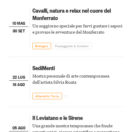
Cavalli, natura e relax nel cuore del
Monferrato
10 MAG
Un soggiorno speciale per farvi gustare i sapori
30 SET
e provare le avventure del Monferrato
Bistagno
Passeggiate & Outdoor
SediMenti
Mostra personale di arte contemporanea
22 LUG
dell'artista Silvia Ruata
16 AGO
Albaretto Torre
Il Leviatano e le Sirene
Una grande mostra temporanea che fonde
05 AGO
reperti unici, ricerca scientifica e suggestione