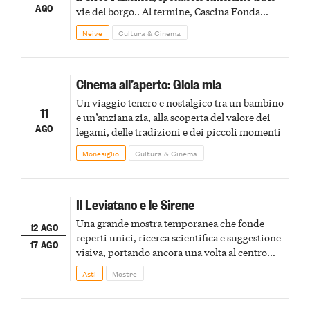
AGO
vie del borgo.. Al termine, Cascina Fonda
Winery offrirà una degustazione di due
Neive
Cultura & Cinema
spumanti.
Cinema all’aperto: Gioia mia
Un viaggio tenero e nostalgico tra un bambino
11
e un’anziana zia, alla scoperta del valore dei
AGO
legami, delle tradizioni e dei piccoli momenti
Monesiglio
Cultura & Cinema
Il Leviatano e le Sirene
Una grande mostra temporanea che fonde
12 AGO
reperti unici, ricerca scientifica e suggestione
17 AGO
visiva, portando ancora una volta al centro
della scena le meraviglie del passato astigiano
Asti
Mostre