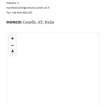
Website ↝
manifestazioni@comune.canelli.at.it
Tel: +39 0141 820 237
Canelli, AT, Italia
INDIRIZZO: