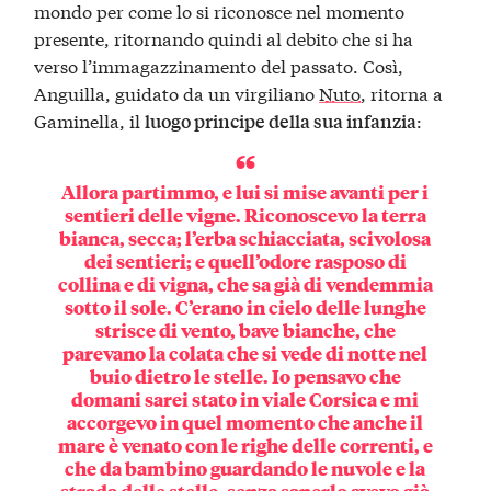
mondo per come lo si riconosce nel momento
presente, ritornando quindi al debito che si ha
verso l’immagazzinamento del passato. Così,
Anguilla, guidato da un virgiliano
Nuto
, ritorna a
Gaminella, il
:
luogo principe della sua infanzia
Allora partimmo, e lui si mise avanti per i
sentieri delle vigne. Riconoscevo la terra
bianca, secca; l’erba schiacciata, scivolosa
dei sentieri; e quell’odore rasposo di
collina e di vigna, che sa già di vendemmia
sotto il sole. C’erano in cielo delle lunghe
strisce di vento, bave bianche, che
parevano la colata che si vede di notte nel
buio dietro le stelle. Io pensavo che
domani sarei stato in viale Corsica e mi
accorgevo in quel momento che anche il
mare è venato con le righe delle correnti, e
che da bambino guardando le nuvole e la