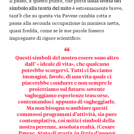
Il passo, a questo punto, che porta
dalla teoria del
è estremamente breve,
simbolo alla teoria del mito
tant’è che su questa via Pavese cambia rotta e
passa alla seconda occupazione in maniera netta,
quasi fredda, come se le sue parole fossero
impregnate di rigore scientifico:
Questi simboli del nostro essere sono altro
dall’ « ideale di vita», che qualcuno
potrebbe scorgervi. Tutti ci facciamo
immagini, favole, di una vita quale ci
piacerebbe condurre e non sempre le
proiettiamo sul futuro: sovente
vagheggiamo esperienze trascorse,
contentandoci appunto di vagheggiarle.
Ma non bisogna scambiare questi
commossi programmi d’attività, sia pure
contemplativa, coi mitici simboli della
nostra perenne, assoluta realtà. (Cesare
Pavese,
Stato di grazia
, in
Feria d’agosto
)