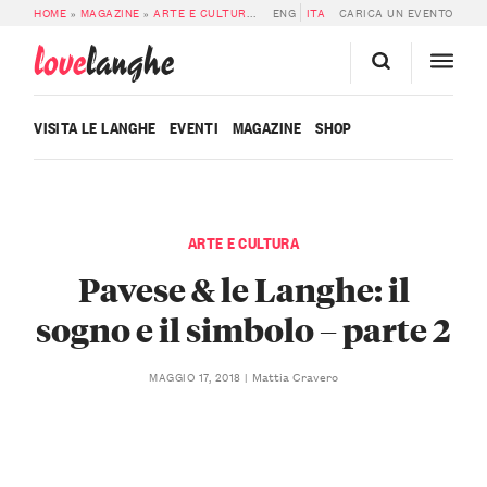
HOME
»
MAGAZINE
»
ARTE E CULTURA
»
PAVESE & LE LANGHE: IL SOGNO E IL
ENG
ITA
CARICA UN EVENTO
love
langhe
VISITA LE LANGHE
EVENTI
MAGAZINE
SHOP
ARTE E CULTURA
Pavese & le Langhe: il
sogno e il simbolo – parte 2
Mattia Cravero
MAGGIO 17, 2018