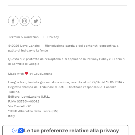
Termini & Condizioni
|
Privacy
© 2026 Love Langhe — Riproduzione parziale dei contenuti consentita a
patto di indicarne la fonte
Questo si è protetto da reCaptcha e si applicano la
Privacy Policy
e i
Termini
di Servizio
di Google
Made with
by LoveLanghe
Langhe.Net, testata giornalistica online, iscritta al n.672/14 del 15.05.2014 -
Registro stampa del Tribunale di Asti - Direttore responsabile: Lorenzo
Tablino.
Editore: LoveLanghe S.R.L.
P.IVA 03796440042
Via Castello 20
12050 Albaretto della Torre (CN)
Italy
Le tue preferenze relative alla privacy